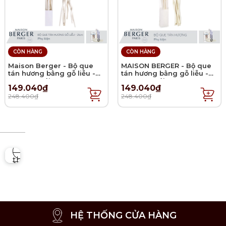
CÒN HÀNG
CÒN HÀNG
Maison Berger - Bộ que
MAISON BERGER - Bộ que
tán hương bằng gỗ liễu -
tán hương bằng gỗ liễu -
21cm - 6 cái
27cm - 6 cái
149.040₫
149.040₫
248.400₫
248.400₫
HỆ THỐNG CỬA HÀNG