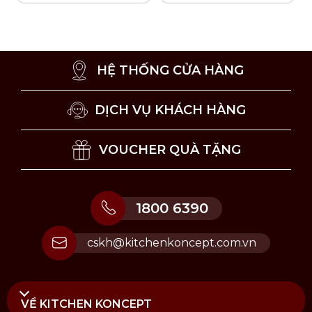
HỆ THỐNG CỬA HÀNG
DỊCH VỤ KHÁCH HÀNG
VOUCHER QUÀ TẶNG
Bộ sản phẩm đựng trong hộp chống sốc sang trọng
1800 6390
Hướng dẫn vệ sinh và bảo quản
cskh@kitchenkoncept.com.vn
Vệ sinh bằng tay với nước ấm và dung dịch rửa
ly dịu nhẹ để bảo vệ bề mặt pha lê.
Không vệ sinh bằng máy rửa chén để tránh trầy
xước, nứt hoặc làm mờ các đường kẻ nồi trang
VỀ KITCHEN KONCEPT