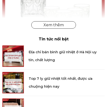
Tin tức nổi bật
Bộ Decanter và 4 Ly Old Fashion Avenue
Địa chỉ bán bình giữ nhiệt ở Hà Nội uy
Công dụng nổi bật
tín, chất lượng
Bộ decanter & ly giúp nâng tầm trải nghiệm thưởng
whisky với hình dáng chuẩn mực và độ dày thành ly
Top 7 ly giữ nhiệt tốt nhất, được ưa
phù hợp. Decanter hỗ trợ rượu “thở” tốt hơn, mở ra
nhiều tầng hương vị, trong khi 4 ly Old Fashion đi
chuộng hiện nay
kèm cho phép phục vụ đồng bộ, đẹp mắt cho khách
hoặc người thân. Bộ sản phẩm còn được đặt trong
hộp đựng chống sốc sang trọng, chỉnh chu từ trong