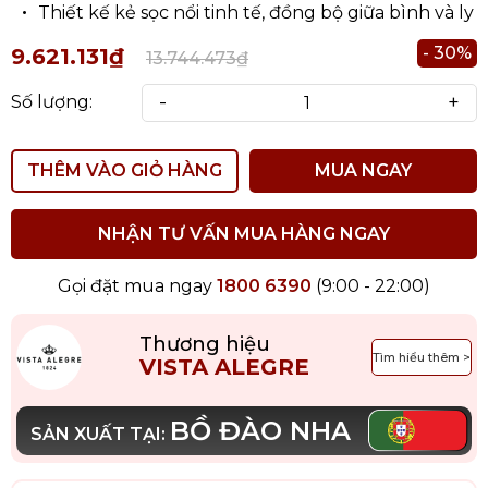
Thiết kế kẻ sọc nổi tinh tế, đồng bộ giữa bình và ly
- 30%
9.621.131₫
13.744.473₫
-
+
Số lượng:
THÊM VÀO GIỎ HÀNG
MUA NGAY
NHẬN TƯ VẤN MUA HÀNG NGAY
Gọi đặt mua ngay
1800 6390
(9:00 - 22:00)
Thương hiệu
Tìm hiểu thêm >
VISTA ALEGRE
BỒ ĐÀO NHA
SẢN XUẤT TẠI: