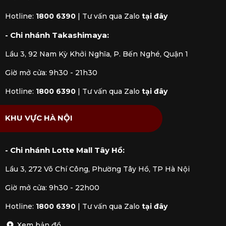
mãi uy tín. Đây là lựa chọn hoàn hảo để hoàn thiện
không gian thưởng rượu cao cấp hoặc làm quà tặng
Hotline:
1800 6390
|
Tư vấn qua Zalo
tại đây
đẳng cấp cho những dịp quan trọng.
- Chi nhánh Takashimaya:
Lầu 3, 92 Nam Kỳ Khởi Nghĩa, P. Bến Nghé, Quận 1
Giờ mở cửa: 9h30 - 21h30
Hotline:
1800 6390
|
Tư vấn qua Zalo
tại đây
KHU VỰC HÀ NỘI
- Chi nhánh Lotte Mall Tây Hồ:
Lầu 3, 272 Võ Chí Công, Phường Tây Hồ, TP Hà Nội
Giờ mở cửa: 9h30 - 22h00
Hotline:
1800 6390
|
Tư vấn qua Zalo
tại đây
Xem bản đồ