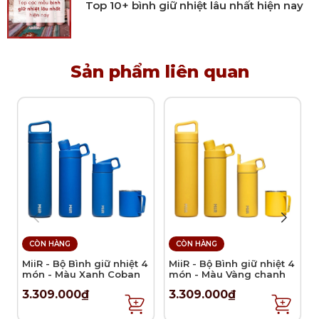
Top 10+ bình giữ nhiệt lâu nhất hiện nay
ra ngoài. Đây là lựa chọn lý tưởng cho những ai yêu
thích nghệ thuật thưởng rượu và chú trọng đến
tính thẩm mỹ.
Sản phẩm liên quan
Sử dụng
Dùng để đựng và phục vụ whisky, rượu mạnh
hoặc các loại rượu cao cấp.
Thích hợp làm quà tặng đối tác, khách hàng
quan trọng, người thân hoặc bạn bè.
Phù hợp trưng bày tại quầy bar, phòng khách,
phòng làm việc hoặc bàn tiệc sang trọng.
CÒN HÀNG
CÒN HÀNG
MiiR - Bộ Bình giữ nhiệt 4
MiiR - Bộ Bình giữ nhiệt 4
món - Màu Xanh Coban
món - Màu Vàng chanh
3.309.000₫
3.309.000₫