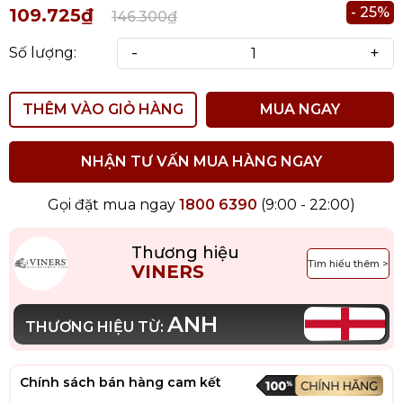
- 25%
109.725₫
146.300₫
-
+
Số lượng:
THÊM VÀO GIỎ HÀNG
MUA NGAY
NHẬN TƯ VẤN MUA HÀNG NGAY
Gọi đặt mua ngay
1800 6390
(9:00 - 22:00)
Thương hiệu
Tìm hiểu thêm >
VINERS
ANH
THƯƠNG HIỆU TỪ:
Chính sách bán hàng cam kết