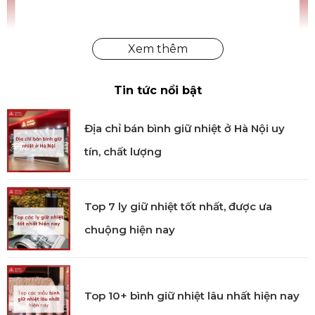
Nĩa tráng miệng Glamour Viners chính hãng
Tin tức nổi bật
Công nghệ sản xuất
Địa chỉ bán bình giữ nhiệt ở Hà Nội uy
Nĩa tráng miệng Glamour Viners được sản xuất với
tín, chất lượng
công nghệ tiên tiến. Sản phẩm trải qua quy trình
kiểm tra chất lượng nghiêm ngặt để đảm bảo chất
lượng đồng nhất, đảm bảo các chi tiết gia công chính
Top 7 ly giữ nhiệt tốt nhất, được ưa
xác và đạt tiêu chuẩn quốc tế.
chuộng hiện nay
Sử dụng
Sản phẩm chuyên dùng cho các món tráng
miệng.
Top 10+ bình giữ nhiệt lâu nhất hiện nay
Sử dụng hàng ngày hoặc sử dụng trong các bữa