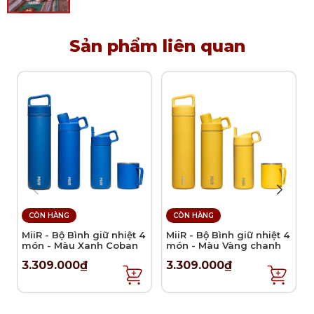
tiệc.
Lưu ý vệ sinh và sử dụng
Sản phẩm liên quan
Khuyến khích vệ sinh sản phẩm bằng tay.
Bảo quản sản phẩm nơi thoáng mát, khô ráo.
CÒN HÀNG
CÒN HÀNG
MiiR - Bộ Bình giữ nhiệt 4
MiiR - Bộ Bình giữ nhiệt 4
món - Màu Xanh Coban
món - Màu Vàng chanh
3.309.000₫
3.309.000₫