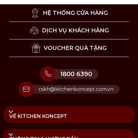
dấu hiệu mòn lưỡi cắt và đảm bảo độ sắc bén
HỆ THỐNG CỬA HÀNG
lâu dài.
DỊCH VỤ KHÁCH HÀNG
VOUCHER QUÀ TẶNG
1800 6390
cskh@kitchenkoncept.com.vn
VỀ KITCHEN KONCEPT