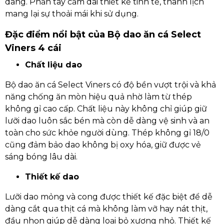
dàng. Phần tay cầm dài thiết kế tinh tế, thanh lịch
mang lại sự thoải mái khi sử dụng.
Đặc điểm nổi bật của Bộ dao ăn cá Select
Viners 4 cái
Chất liệu dao
Bộ dao ăn cá Select Viners có độ bền vượt trội và khả
năng chống ăn mòn hiệu quả nhờ làm từ thép
không gỉ cao cấp. Chất liệu này không chỉ giúp giữ
lưỡi dao luôn sắc bén mà còn dễ dàng vệ sinh và an
toàn cho sức khỏe người dùng. Thép không gỉ 18/0
cũng đảm bảo dao không bị oxy hóa, giữ được vẻ
sáng bóng lâu dài.
Thiết kế dao
Lưỡi dao mỏng và cong được thiết kế đặc biệt để dễ
dàng cắt qua thịt cá mà không làm vỡ hay nát thịt,
đầu nhọn giúp dễ dàng loại bỏ xương nhỏ. Thiết kế