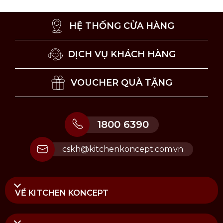
Thỉnh thoảng bạn nên mài lại dao bằng đá mài
hoặc đồ mài dao chuyên dụng, để khắc phục
dấu hiệu mòn lưỡi cắt và đảm bảo độ sắc bén
HỆ THỐNG CỬA HÀNG
lâu dài.
DỊCH VỤ KHÁCH HÀNG
VOUCHER QUÀ TẶNG
1800 6390
cskh@kitchenkoncept.com.vn
VỀ KITCHEN KONCEPT