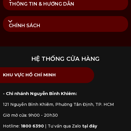
THÔNG TIN & HƯỚNG DẪN
CHÍNH SÁCH
Lưu ý vệ sinh và sử dụng dao bàn ăn Studio Viners
Mua Dao bàn ăn Studio Viners chính hãng tại
Kitchen Koncept
HỆ THỐNG CỬA HÀNG
Tại
Kitchen Koncept
, chúng tôi cung cấp sản phẩm
Dao bàn ăn Studio Viners
nhập khẩu chính hãng
KHU VỰC HỒ CHÍ MINH
được kiểm định rõ ràng bởi các cơ quan chức năng.
Mua hàng tại
Kitchen Koncept
khách hàng sẽ yên
tâm khi nhận được đầy đủ chế độ bảo hành và dịch
- Chi nhánh Nguyễn Bỉnh Khiêm:
vụ hậu mãi chúng tôi đem đến.
121 Nguyễn Bỉnh Khiêm, Phường Tân Định, TP. HCM
Giờ mở cửa: 9h00 - 20h30
Hotline:
1800 6390
|
Tư vấn qua Zalo
tại đây