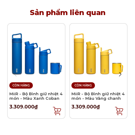
tiệc.
Sản phẩm liên quan
Lưu ý vệ sinh và sử dụng
Khuyến khích vệ sinh sản phẩm bằng tay.
Bảo quản sản phẩm nơi thoáng mát, khô ráo.
CÒN HÀNG
CÒN HÀNG
MiiR - Bộ Bình giữ nhiệt 4
MiiR - Bộ Bình giữ nhiệt 4
món - Màu Xanh Coban
món - Màu Vàng chanh
3.309.000₫
3.309.000₫