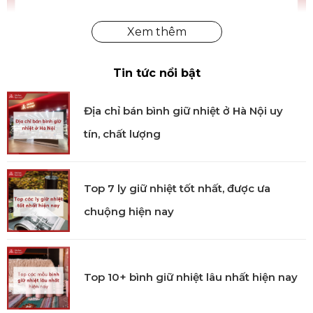
Bộ nĩa Select màu bạc 4 món chính hãng
Tin tức nổi bật
Công nghệ sản xuất
Địa chỉ bán bình giữ nhiệt ở Hà Nội uy
Sản phẩm được sản xuất với công nghệ tiên tiến tại
tín, chất lượng
Anh, qua quy trình kiểm soát nghiêm ngặt từ
nguyên liệu đến hoàn thiện. Bề mặt titan được phủ
đều, đảm bảo tính thẩm mỹ và độ bền lâu dài. Mỗi
Top 7 ly giữ nhiệt tốt nhất, được ưa
chiếc nĩa được hoàn thiện kỹ lưỡng để đáp ứng tiêu
chuẩn bàn ăn cao cấp.
chuộng hiện nay
Sử dụng
Thích hợp để thưởng thức bánh ngọt và các
Top 10+ bình giữ nhiệt lâu nhất hiện nay
món tráng miệng.
Sử dụng hàng ngày hoặc sử dụng trong các bữa