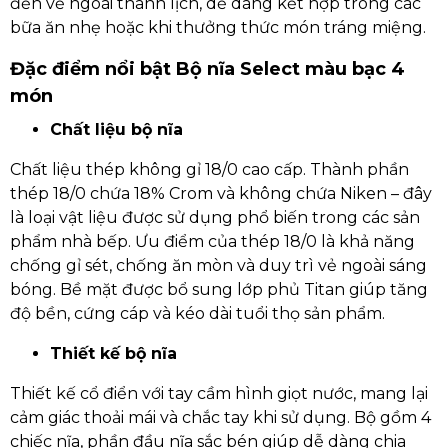
đến vẻ ngoài thanh lịch, dễ dàng kết hợp trong các
bữa ăn nhẹ hoặc khi thưởng thức món tráng miệng.
Đặc điểm nổi bật Bộ nĩa Select màu bạc 4
món
Chất liệu bộ nĩa
Chất liệu thép không gỉ 18/0 cao cấp. Thành phần
thép 18/0 chứa 18% Crom và không chứa Niken – đây
là loại vật liệu được sử dụng phổ biến trong các sản
phẩm nhà bếp. Ưu điểm của thép 18/0 là khả năng
chống gỉ sét, chống ăn mòn và duy trì vẻ ngoài sáng
bóng. Bề mặt được bổ sung lớp phủ Titan giúp tăng
độ bền, cứng cáp và kéo dài tuổi thọ sản phẩm.
Thiết kế bộ nĩa
Thiết kế cổ điển với tay cầm hình giọt nước, mang lại
cảm giác thoải mái và chắc tay khi sử dụng. Bộ gồm 4
chiếc nĩa, phần đầu nĩa sắc bén giúp dễ dàng chia