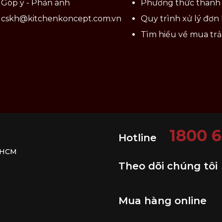
Góp ý - Phản ánh
Phương thức thanh
cskh@kitchenkoncept.com.vn
Quy trình xử lý đơn
Tìm hiểu về mua tr
ay.
 không dùng đồ chà xoong.
ô ráo.
1800 
Hotline
. HCM
Theo dõi chúng tôi
Mua hàng online