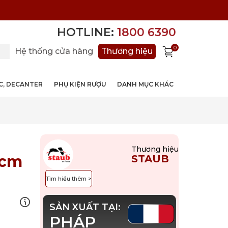
HOTLINE:
1800 6390
0
Hệ thống cửa hàng
Thương hiệu
ỚC, DECANTER
PHỤ KIỆN RƯỢU
DANH MỤC KHÁC
Thương hiệu
8cm
STAUB
Tìm hiểu thêm >
SẢN XUẤT TẠI:
PHÁP