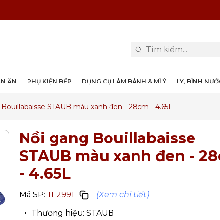
PHỤ KIỆN & TRANG TRÍ BÀN ĂN
DỤNG CỤ LÀM BÁNH & MÌ Ý
LY, BÌNH NƯỚC, DECANTER
DANH MỤC KHÁC
PHỤ KIỆN RƯỢU
PHỤ KIỆN BẾP
NỒI, CHẢO
DAO, KÉO
ÀN ĂN
PHỤ KIỆN BẾP
DỤNG CỤ LÀM BÁNH & MÌ Ý
LY, BÌNH NƯ
 Bouillabaisse STAUB màu xanh đen - 28cm - 4.65L
Nồi gang Bouillabaisse
STAUB màu xanh đen - 2
- 4.65L
Mã SP:
1112991
(Xem chi tiết)
Thương hiệu: STAUB