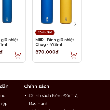
CÒN HÀNG
CÒN HÀNG
 giữ nhiệt
MiiR - Bình giữ nhiệt
MiiR - Bìn
91ml
Chug - 473ml
Straw - 
₫
870.000₫
750.00
ăng giữ
hín
en chịu
ế và
 dẫn
Chính sách
ine
Chính sách Kiểm, Đổi Trả,
oại
hiệp
Bảo Hành