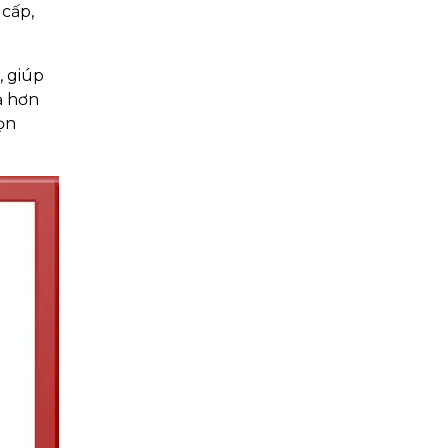
 cấp,
, giúp
ả hơn
ọn