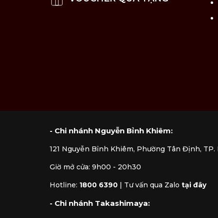
Lưu ý vệ sinh và sử dụng
Khuyến khích vệ sinh sản phẩm bằng t
Dùng khăn mềm để vệ sinh sản phẩm,
Bảo quản sản phẩm nơi thoáng mát, kh
Không ngâm sản phẩm qua đêm.
Không vệ sinh sản phẩm còn nóng.
- Chi nhánh Nguyễn Bỉnh Khiêm:
121 Nguyễn Bỉnh Khiêm, Phường Tân Định, TP
Giờ mở cửa: 9h00 - 20h30
Hotline:
1800 6390
|
Tư vấn qua Zalo
tại đây
- Chi nhánh Takashimaya: