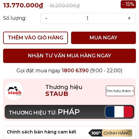
- 15%
13.770.000₫
16.200.000₫
-
+
Số lượng:
THÊM VÀO GIỎ HÀNG
MUA NGAY
NHẬN TƯ VẤN MUA HÀNG NGAY
Gọi đặt mua ngay
1800 6390
(9:00 - 22:00)
Thương hiệu
Tìm hiểu thêm >
STAUB
PHÁP
THƯƠNG HIỆU TỪ:
Chính sách bán hàng cam kết