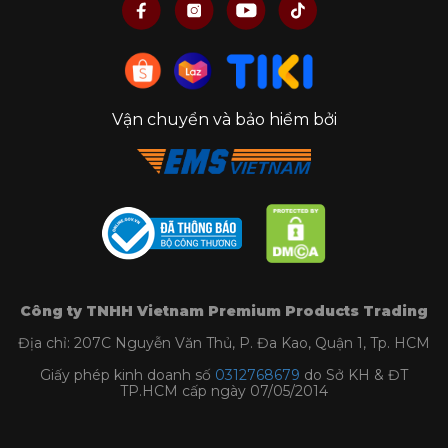
Vận chuyển và bảo hiểm bởi
Bộ nồi chảo gang STAUB 4 món xếp chồng
Lưu ý vệ sinh và sử dụng
Khuyến khích vệ sinh sản phẩm bằng tay.
Công ty TNHH Vietnam Premium Products Trading
Hạn chế sử dụng các chất tẩy rửa để vệ sinh nồi.
Địa chỉ: 207C Nguyễn Văn Thủ, P. Đa Kao, Quận 1, Tp. HCM
Bảo quản sản phẩm nơi thoáng mát, khô ráo.
Không ngâm sản phẩm qua đêm.
Giấy phép kinh doanh số
0312768679
do Sở KH & ĐT
TP.HCM cấp ngày 07/05/2014
Không vệ sinh sản phẩm còn nóng.