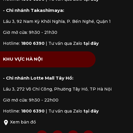
Nồi hầm gang và nắp STAUB màu đỏ cherry trong bộ
- Chi nhánh Takashimaya:
4 món
Lầu 3, 92 Nam Kỳ Khởi Nghĩa, P. Bến Nghé, Quận 1
Sử dụng
Giờ mở cửa: 9h30 - 21h30
Chuyên dùng để làm món hầm, chiên, áp chảo, và
Hotline:
1800 6390
|
Tư vấn qua Zalo
tại đây
nướng hoặc trưng bày trên bàn ăn. Dùng được trên
tất cả các loại bếp, kể cả bếp từ và lò nướng.
KHU VỰC HÀ NỘI
- Chi nhánh Lotte Mall Tây Hồ:
Lầu 3, 272 Võ Chí Công, Phường Tây Hồ, TP Hà Nội
Giờ mở cửa: 9h30 - 22h00
Hotline:
1800 6390
|
Tư vấn qua Zalo
tại đây
Xem bản đồ