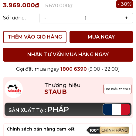
- 30%
3.969.000₫
5.670.000₫
-
+
Số lượng:
THÊM VÀO GIỎ HÀNG
MUA NGAY
NHẬN TƯ VẤN MUA HÀNG NGAY
Gọi đặt mua ngay
1800 6390
(9:00 - 22:00)
Thương hiệu
Tìm hiểu thêm >
STAUB
PHÁP
SẢN XUẤT TẠI:
Chính sách bán hàng cam kết