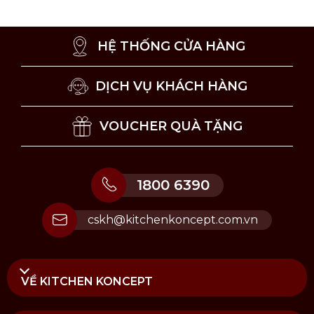
Bảo quản chảo trong ngăn tủ kéo hoặc treo
chảo trên giá bếp.
HỆ THỐNG CỬA HÀNG
DỊCH VỤ KHÁCH HÀNG
VOUCHER QUÀ TẶNG
1800 6390
cskh@kitchenkoncept.com.vn
VỀ KITCHEN KONCEPT