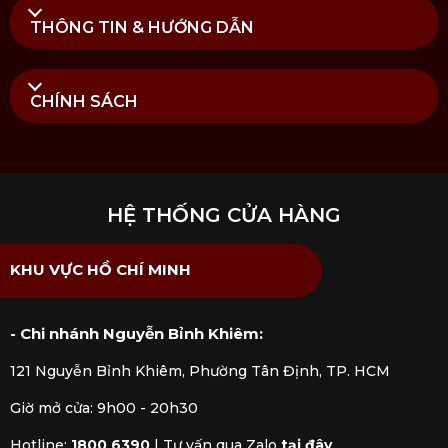
THÔNG TIN & HƯỚNG DẪN
Lưu ý vệ sinh và sử dụng chảo gang nướng STAUB
màu xám
CHÍNH SÁCH
Mua Chảo gang nướng STAUB màu xám chính
hãng tại Kitchen Koncept
HỆ THỐNG CỬA HÀNG
Tại
Kitchen Koncept
, chúng tôi cung cấp sản phẩm
Chảo gang nướng STAUB màu xám
nhập khẩu
KHU VỰC HỒ CHÍ MINH
chính hãng được kiểm định rõ ràng bởi các cơ quan
chức năng. Mua hàng tại Kitchen Koncept khách
hàng sẽ yên tâm khi nhận được đầy đủ chế độ bảo
- Chi nhánh Nguyễn Bỉnh Khiêm:
hành và dịch vụ hậu mãi chúng tôi đem đến.
121 Nguyễn Bỉnh Khiêm, Phường Tân Định, TP. HCM
Giờ mở cửa: 9h00 - 20h30
Hotline:
1800 6390
|
Tư vấn qua Zalo
tại đây