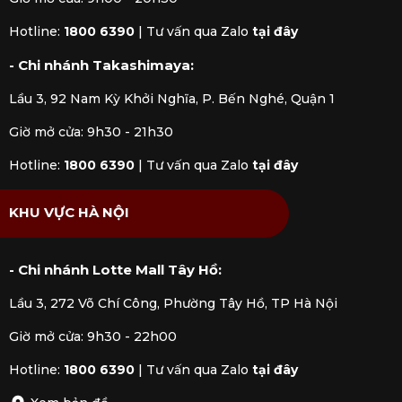
Hotline:
1800 6390
|
Tư vấn qua Zalo
tại đây
- Chi nhánh Takashimaya:
Lầu 3, 92 Nam Kỳ Khởi Nghĩa, P. Bến Nghé, Quận 1
Giờ mở cửa: 9h30 - 21h30
Hotline:
1800 6390
|
Tư vấn qua Zalo
tại đây
KHU VỰC HÀ NỘI
- Chi nhánh Lotte Mall Tây Hồ:
Trang trí bàn ăn sang trọng, tinh tế
Lầu 3, 272 Võ Chí Công, Phường Tây Hồ, TP Hà Nội
2. Phân loại phụ kiện và trang trí bàn
Giờ mở cửa: 9h30 - 22h00
ăn
Hotline:
1800 6390
|
Tư vấn qua Zalo
tại đây
Phụ kiện bàn ăn
là những vật dụng cần thiết