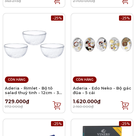
363.273₫
2.700.000₫
-25%
-25%
CÒN HÀNG
CÒN HÀNG
Aderia - Rimlet - Bộ tô
Aderia - Edo Neko - Bộ gác
salad thuỷ tinh - 12cm - 3
đũa - 5 cái
cái
729.000₫
1.620.000₫
972.000₫
2.160.000₫
-25%
-25%