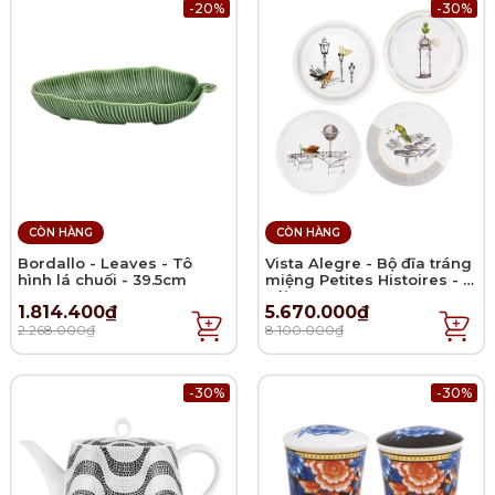
-20%
-30%
CÒN HÀNG
CÒN HÀNG
Bordallo - Leaves - Tô
Vista Alegre - Bộ đĩa tráng
hình lá chuối - 39.5cm
miệng Petites Histoires - 4
cái
1.814.400₫
5.670.000₫
2.268.000₫
8.100.000₫
-30%
-30%