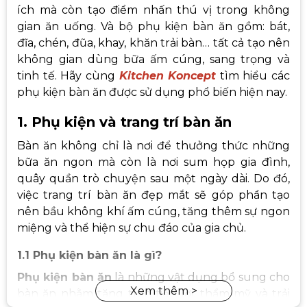
ích mà còn tạo điểm nhấn thú vị trong không
gian ăn uống. Và bộ phụ kiện bàn ăn gồm: bát,
đĩa, chén, đũa, khay, khăn trải bàn… tất cả tạo nên
không gian dùng bữa ấm cúng, sang trọng và
tinh tế. Hãy cùng
Kitchen Koncept
tìm hiểu các
phụ kiện bàn ăn được sử dụng phổ biến hiện nay.
1. Phụ kiện và trang trí bàn ăn
Bàn ăn không chỉ là nơi để thưởng thức những
bữa ăn ngon mà còn là nơi sum họp gia đình,
quây quần trò chuyện sau một ngày dài. Do đó,
việc trang trí bàn ăn đẹp mắt sẽ góp phần tạo
nên bầu không khí ấm cúng, tăng thêm sự ngon
miệng và thể hiện sự chu đáo của gia chủ.
1.1 Phụ kiện bàn ăn là gì?
Phụ kiện bàn ăn
là những vật dụng bổ sung cho
bàn ăn nhằm tăng tính tiện lợi, thẩm mỹ và trải