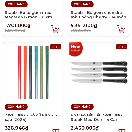
CÒN HÀNG
CÒN HÀNG
Staub -Bộ tô gốm màu
Staub - Bộ gốm chén đĩa
Macaron 6 món - 12cm
màu hồng Cherry - 14 món
1.701.000₫
5.391.000₫
1.890.000₫
5.990.000₫
-10%
-10%
CÒN HÀNG
CÒN HÀNG
ZWILLING - Bộ đũa ăn - 6
Bộ Dao Bít Tết ZWILLING
cặp (2024)
Steak Màu Đen - 4 Cái
326.946₫
2.430.000₫