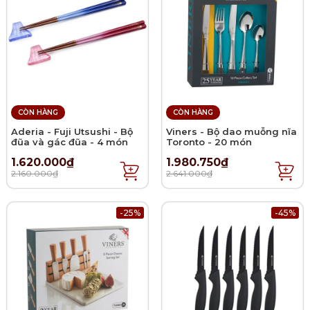
CÒN HÀNG
CÒN HÀNG
Aderia - Fuji Utsushi - Bộ
Viners - Bộ dao muỗng nĩa
đũa và gác đũa - 4 món
Toronto - 20 món
1.620.000₫
1.980.750₫
2.160.000₫
2.641.000₫
-25%
-45%