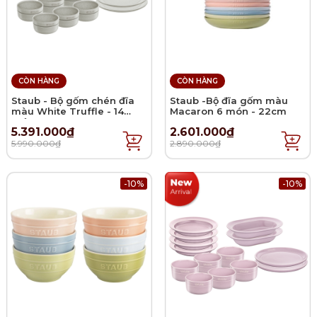
CÒN HÀNG
CÒN HÀNG
Staub - Bộ gốm chén đĩa
Staub -Bộ đĩa gốm màu
màu White Truffle - 14
Macaron 6 món - 22cm
món
5.391.000₫
2.601.000₫
5.990.000₫
2.890.000₫
-10%
-10%