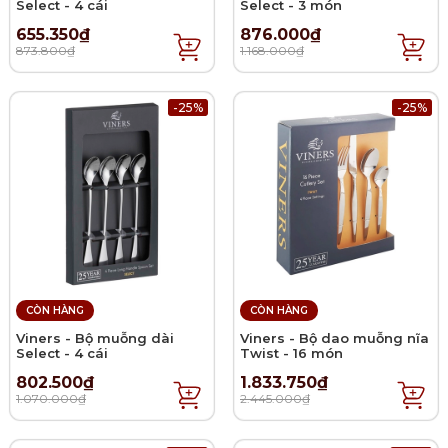
Select - 4 cái
Select - 3 món
655.350₫
876.000₫
873.800₫
1.168.000₫
-25%
-25%
CÒN HÀNG
CÒN HÀNG
Viners - Bộ muỗng dài
Viners - Bộ dao muỗng nĩa
Select - 4 cái
Twist - 16 món
802.500₫
1.833.750₫
1.070.000₫
2.445.000₫