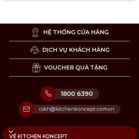
nghiệm khi sử dụng. Chúng có thể bao gồm
nhiều loại khác nhau, từ những vật dụng đơn
giản như khăn trải bàn, lót ly, bình hoa, tượng
trang trí, bộ chén đĩa…
HỆ THỐNG CỬA HÀNG
DỊCH VỤ KHÁCH HÀNG
VOUCHER QUÀ TẶNG
1800 6390
cskh@kitchenkoncept.com.vn
VỀ KITCHEN KONCEPT