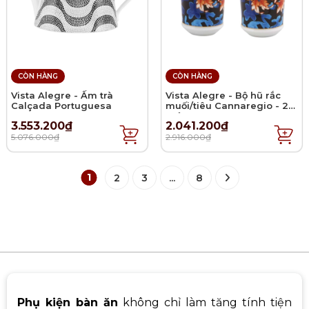
CÒN HÀNG
CÒN HÀNG
Vista Alegre - Ấm trà
Vista Alegre - Bộ hũ rắc
Calçada Portuguesa
muối/tiêu Cannaregio - 2
món
3.553.200₫
2.041.200₫
5.076.000₫
2.916.000₫
1
2
3
...
8
Phụ kiện bàn ăn
không chỉ làm tăng tính tiện