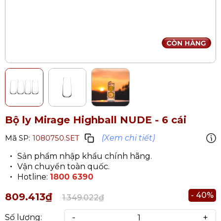
Bộ ly Mirage Highball NUDE - 6 cái
(Xem chi tiết)
Mã SP:
1080750.SET
Sản phẩm nhập khẩu chính hãng.
Vận chuyển toàn quốc.
Hotline:
1800 6390
- 40%
809.413₫
1.349.022₫
-
+
Số lượng: