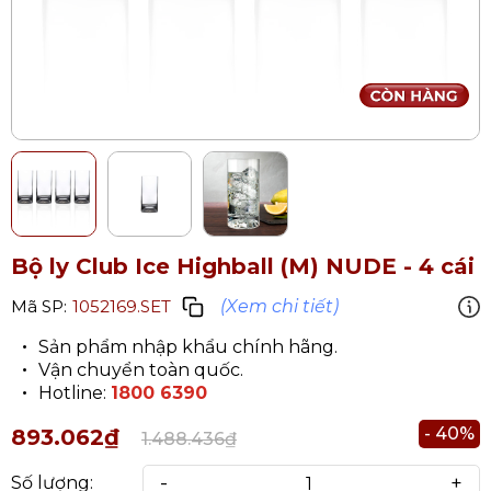
Bộ ly Club Ice Highball (M) NUDE - 4 cái
(Xem chi tiết)
Mã SP:
1052169.SET
Sản phẩm nhập khẩu chính hãng.
Vận chuyển toàn quốc.
Hotline:
1800 6390
- 40%
893.062₫
1.488.436₫
-
+
Số lượng: