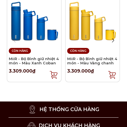
CÒN HÀNG
CÒN HÀNG
MiiR - Bộ Bình giữ nhiệt 4
MiiR - Bộ Bình giữ nhiệt 4
món - Màu Xanh Coban
món - Màu Vàng chanh
3.309.000₫
3.309.000₫
HỆ THỐNG CỬA HÀNG
DỊCH VỤ KHÁCH HÀNG