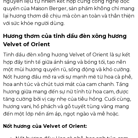
nguyên liệu tự nhiên kết hợp cùng công nghệ độc
quyền của Maison Berger, sản phẩm không chỉ mang
lại hương thơm dễ chịu mà còn an toàn và thân thiện
với sức khỏe người dùng.
Hương thơm của tinh dầu đèn xông hương
Velvet of Orient
Tinh dầu đèn xông hương Velvet of Orient là sự kết
hợp đầy tinh tế giữa ánh sáng và bóng tối, tạo nên
một mùi hương quyến rũ, sống động và khó cưỡng.
Nốt hương đầu mở ra với sự mạnh mẽ từ hoa cà phê,
hoa anh túc và chút tươi mát của cam chanh. Tầng
hương giữa mang đến sự nữ tính từ hoa cam, được
tăng cường bởi vị cay nhẹ của tiêu hồng. Cuối cùng,
hương vani, hổ phách và gỗ tuyết tùng vàng mang
đến một lớp nền ấm áp, ngọt ngào và mê hoặc.
Nốt hương của Velvet of Orient: