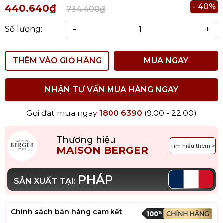
- 40%
440.640₫
734.400₫
-
+
Số lượng:
THÊM VÀO GIỎ HÀNG
MUA NGAY
NHẬN TƯ VẤN MUA HÀNG NGAY
Gọi đặt mua ngay
1800 6390
(9:00 - 22:00)
Thương hiệu
Tìm hiểu thêm >
MAISON BERGER
PHÁP
SẢN XUẤT TẠI:
Chính sách bán hàng cam kết