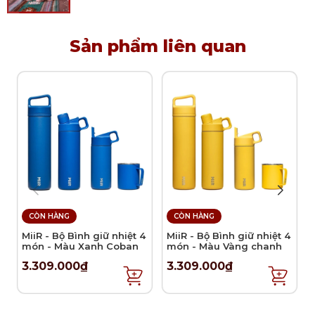
dụng như sau:
Cho tinh dầu vào 2/3 thể tích của đèn xông
Sản phẩm liên quan
Maison Berger
Ngâm đầu đốt khoảng 20 phút vào lần đầu sử
dụng.
Đốt và để nóng trong vòng 2 phút.
Thổi tắt lửa và đậy nắp khuếch tán lên trên để
toả hương.
Sau 30 phút sử dụng nắp chặn đậy lên để
ngưng đèn khuếch tán.
Lưu ý sử dụng và bảo quản tinh dầu đèn
CÒN HÀNG
CÒN HÀNG
xông
MiiR - Bộ Bình giữ nhiệt 4
MiiR - Bộ Bình giữ nhiệt 4
Với 500ml tinh dầu sẽ sử dụng được 20 giờ
món - Màu Xanh Coban
món - Màu Vàng chanh
khuếch tán, với 80 giờ lưu hương.
3.309.000₫
3.309.000₫
Tinh dầu đèn xông chỉ sử dụng cho các loại đèn
xông, không sử dụng thay cho lọ khuếch tán.
Sử dụng chai tinh dầu Pure Air để điều chỉnh