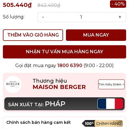
- 40%
505.440₫
842.400₫
-
+
Số lượng:
THÊM VÀO GIỎ HÀNG
MUA NGAY
NHẬN TƯ VẤN MUA HÀNG NGAY
Gọi đặt mua ngay
1800 6390
(9:00 - 22:00)
Thương hiệu
Tìm hiểu thêm >
MAISON BERGER
PHÁP
SẢN XUẤT TẠI:
Chính sách bán hàng cam kết