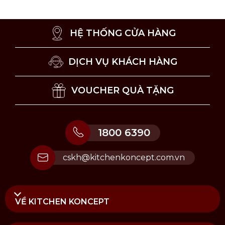
HỆ THỐNG CỬA HÀNG
DỊCH VỤ KHÁCH HÀNG
VOUCHER QUÀ TẶNG
1800 6390
cskh@kitchenkoncept.com.vn
Hướng dẫn sử dụng Bộ kẹp tinh dầu xe hơi Ocean
Breeze
VỀ KITCHEN KONCEPT
Lưu ý bảo quản bộ kẹp tinh dầu xe hơi