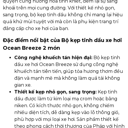
quyện cùng hương hoa tinh khiết, đem lại sự sảng
khoái trên mọi cung đường. Với thiết kế nhỏ gọn,
sang trọng, bộ kẹp tinh dầu không chỉ mang lại hiệu
quả khử mùi tuyệt vời mà còn là phụ kiện trang trí
đẳng cấp cho xe hơi của bạn.
Đặc điểm nổi bật của Bộ kẹp tinh dầu xe hơi
Ocean Breeze 2 món
Công nghệ khuếch tán hiện đại:
Bộ kẹp tinh
dầu xe hơi Ocean Breeze sử dụng công nghệ
khuếch tán tiên tiến, giúp tỏa hương thơm đều
đặn và mạnh mẽ mà không làm quá tải không
gian xe.
Thiết kế kẹp nhỏ gọn, sang trọng:
Kẹp tinh
dầu được làm từ kim loại mạ crom hoặc bằng
niken. Có kích thước nhỏ gọn, không chiếm
nhiều diện tích, dễ dàng kẹp vào lỗ thông gió,
phù hợp với mọi loại xe hơi. Sản phẩm thiết kế
theo phong cách thời thượng của Pháp với hình