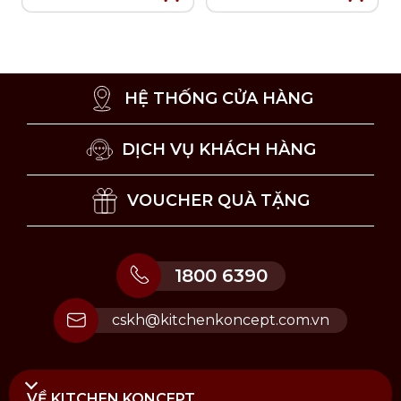
Bếp Điện: Chọn bếp có kích thước bằng hoặc
nhỏ hơn đáy quánh để sử dụng tốt hơn.
Bếp Từ: Chọn vòng bếp phù hợp với đáy quánh.
Hạn chế đun quá nóng, luôn sử dụng nhiệt vừa
để bảo vệ sản phẩm. (Lưu ý: Bếp từ truyền nhiệt
HỆ THỐNG CỬA HÀNG
nhanh hơn các loại bếp khác.)
Lò Nướng: Các sản phẩm thép không gỉ có thể
DỊCH VỤ KHÁCH HÀNG
bị đổi màu khi đặt trong lò ở nhiệt độ 350°C.
Lưu ý vệ sinh và sử dụng
VOUCHER QUÀ TẶNG
Không dùng vật sắc nhọn cào, chà lòng chảo.
Khuyến khích vệ sinh sản phẩm bằng tay.
Vệ sinh bằng miếng bọt biển mềm, không sử
1800 6390
dụng cước chà lên bề mặt sản phẩm.
Bảo quản sản phẩm nơi thoáng mát, khô ráo.
cskh@kitchenkoncept.com.vn
VỀ KITCHEN KONCEPT