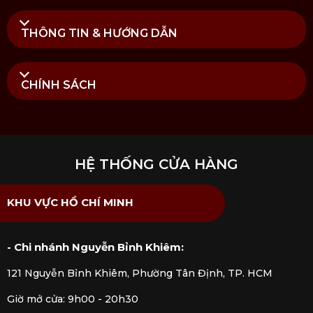
THÔNG TIN & HƯỚNG DẪN
CHÍNH SÁCH
HỆ THỐNG CỬA HÀNG
Lưu ý sử dụng Chảo inox Industry 5
KHU VỰC HỒ CHÍ MINH
Mua Chảo inox Industry 5 tại Kitchen
Koncept
- Chi nhánh Nguyễn Bỉnh Khiêm:
Tại
Kitchen Koncept
, chúng tôi cung cấp sản phẩm
121 Nguyễn Bỉnh Khiêm, Phường Tân Định, TP. HCM
Chảo inox Industry 5
nhập khẩu chính hãng được
Giờ mở cửa: 9h00 - 20h30
kiểm định rõ ràng bởi các cơ quan chức năng. Mua