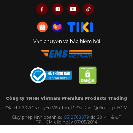
Vận chuyển và bảo hiểm bởi
Công ty TNHH Vietnam Premium Products Trading
Địa chỉ: 207C Nguyễn Văn Thủ, P. Đa Kao, Quận 1, Tp. HCM
Giấy phép kinh doanh số
0312768679
do Sở KH & ĐT
TP.HCM cấp ngày 07/05/2014