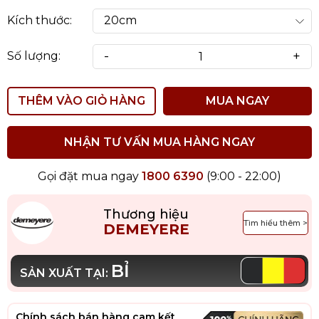
Kích thước:
-
+
Số lượng:
THÊM VÀO GIỎ HÀNG
MUA NGAY
NHẬN TƯ VẤN MUA HÀNG NGAY
Gọi đặt mua ngay
1800 6390
(9:00 - 22:00)
Thương hiệu
Tìm hiểu thêm >
DEMEYERE
BỈ
SẢN XUẤT TẠI:
Chính sách bán hàng cam kết