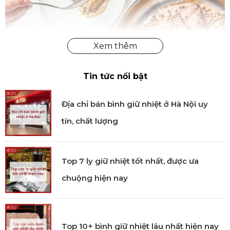
Tin tức nổi bật
Địa chỉ bán bình giữ nhiệt ở Hà Nội uy
tín, chất lượng
Top 7 ly giữ nhiệt tốt nhất, được ưa
Chảo inox Industry 5 chính hãng
chuộng hiện nay
Công nghệ sản xuất
Chảo inox Industry 5 được sản xuất bằng công nghệ
xử lý bề mặt Silvinox độc quyền, giúp chảo luôn sáng
Top 10+ bình giữ nhiệt lâu nhất hiện nay
bóng như mới. Công nghệ cao cấp còn chống bám