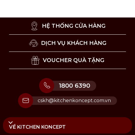
để bảo vệ sản phẩm. (Lưu ý: Bếp từ truyền nhiệt
nhanh hơn các loại bếp khác.)
Lò Nướng: Các sản phẩm thép không gỉ có thể
bị đổi màu khi đặt trong lò ở nhiệt độ 350°C.
HỆ THỐNG CỬA HÀNG
Lưu ý vệ sinh và sử dụng
DỊCH VỤ KHÁCH HÀNG
Không dùng vật sắc nhọn cào, chà lòng chảo.
Khuyến khích vệ sinh sản phẩm bằng tay.
VOUCHER QUÀ TẶNG
Vệ sinh bằng miếng bọt biển mềm, không sử
dụng cước chà lên bề mặt sản phẩm.
Bảo quản sản phẩm nơi thoáng mát, khô ráo.
1800 6390
cskh@kitchenkoncept.com.vn
VỀ KITCHEN KONCEPT