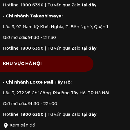
hàng tại Kitchen Koncept khách hàng sẽ yên tâm khi
Hotline:
1800 6390
|
Tư vấn qua Zalo
tại đây
nhận được đầy đủ chế độ bảo hành và dịch vụ hậu
- Chi nhánh Takashimaya:
mãi chúng tôi đem đến.
Lầu 3, 92 Nam Kỳ Khởi Nghĩa, P. Bến Nghé, Quận 1
Giờ mở cửa: 9h30 - 21h30
Hotline:
1800 6390
|
Tư vấn qua Zalo
tại đây
KHU VỰC HÀ NỘI
- Chi nhánh Lotte Mall Tây Hồ:
Lầu 3, 272 Võ Chí Công, Phường Tây Hồ, TP Hà Nội
Giờ mở cửa: 9h30 - 22h00
Hotline:
1800 6390
|
Tư vấn qua Zalo
tại đây
Xem bản đồ