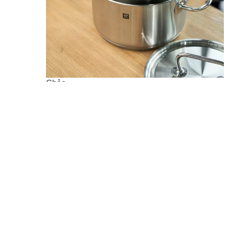
Chảo
Chảo Inox
Chảo Inox Chống Dính
Chảo Gang
Chảo Gang Nướng
Chảo Gang Tráng Men
Chảo Thép Carbon
Chảo Nhôm Chống Dính
AMT GASTROGUSS
BALLARINI
BK
DEMEYERE
KITCHENAID
LODGE
MASTRAD
RUFFONI