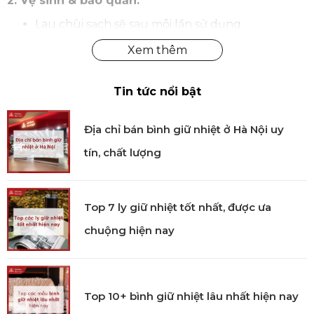
2. Vệ sinh & bảo quản:
Lau chùi sạch sẽ sau mỗi lần sử dụng.
Sắp xếp lại gọn gàng trong túi da, tránh thất lạc.
Tại Kitchen Koncept, chúng tôi cung cấp sản phẩm
bộ bấm móng tay trẻ em ZWILLING
nhập khẩu
chính hãng được kiểm định rõ ràng bởi các cơ quan
Tin tức nổi bật
chức năng. Mua hàng tại Kitchen Koncept khách
hàng sẽ yên tâm khi nhận được đầy đủ chế độ bảo
hành và dịch vụ hậu mãi chúng tôi đem đến.
Địa chỉ bán bình giữ nhiệt ở Hà Nội uy
tín, chất lượng
Top 7 ly giữ nhiệt tốt nhất, được ưa
chuộng hiện nay
Top 10+ bình giữ nhiệt lâu nhất hiện nay