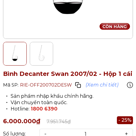
Bình Decanter Swan 2007/02 - Hộp 1 cái
(Xem chi tiết)
Mã SP:
RIE-OFF200702DESW
Sản phẩm nhập khẩu chính hãng.
Vận chuyển toàn quốc.
Hotline:
1800 6390
- 25%
6.000.000₫
7.951.745₫
-
+
Số lượng: