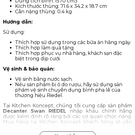
Dung tích bình: 1570 cm3
Kích thước thùng: 71.6 x 34.2 x 18.7 cm
Cân nặng thùng: 0.4 kg
Hướng dẫn:
Sử dụng:
Thích hợp sử dụng trong các bữa ăn hằng ngày.
Thích hợp làm quà tặng.
Thích hợp phục vụ nhà hàng, khách sạn đặc
biệt trong dịp cưới.
Vệ sinh & bảo quản:
Vệ sinh bằng nước sạch.
Nếu sản phẩm bị ố do rượu, hãy sử dụng sản
phẩm vệ sinh chuyên dụng bình pha lê của
thương hiệu Riedel.
Tại Kitchen Koncept, chúng tôi cung cấp sản phẩm
Decanter Swan RIEDEL
nhập khẩu chính hãng
được kiểm định rõ ràng bởi các cơ quan chức năng.
Mua hàng tại Kitchen Koncept khách hàng sẽ yên
tâm khi nhận được đầy đủ chế độ bảo hành và dịch
vụ hậu mãi chúng tôi đem đến.