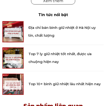
Có thể bạn sẽ thích:
Tin tức nổi bật
-5%
-5%
-5%
Địa chỉ bán bình giữ nhiệt ở Hà Nội uy
tín, chất lượng
Hộp 1 Ly -
Hộp 1 Ly -
Hộp 1 Ly -
Sommeliers
Sommeliers
Sommeliers
Top 7 ly giữ nhiệt tốt nhất, được ưa
Black Tie
Black Tie
Black Tie
chuộng hiện nay
Bordeaux GC
Hermitage
Burgundy
4100/00
4100/30
4100/16
Giá. 2.144.340₫
Giá. 2.144.340₫
Giá. 2.144.340₫
-
2.257.200₫
-
2.257.200₫
-
2.257.200đ
Top 10+ bình giữ nhiệt lâu nhất hiện nay
Xem chi tiết
Xem chi tiết
Xem chi tiết
Sản phẩm liên quan