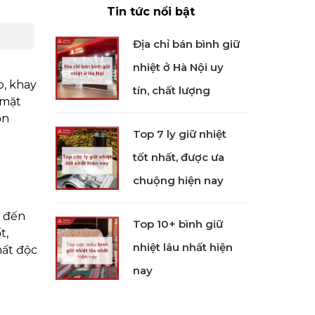
Tin tức nổi bật
Địa chỉ bán bình giữ
nhiệt ở Hà Nội uy
p, khay
tín, chất lượng
 mặt
ọn
Top 7 ly giữ nhiệt
tốt nhất, được ưa
chuộng hiện nay
C đến
Top 10+ bình giữ
t,
nhiệt lâu nhất hiện
hất độc
nay