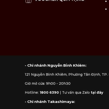
Bảo quản sản phẩm nơi thoáng mát, kh
Tránh va chạm mạnh với đồ vật cứng h
- Chi nhánh Nguyễn Bỉnh Khiêm:
121 Nguyễn Bỉnh Khiêm, Phường Tân Định, TP
Giờ mở cửa: 9h00 - 20h30
Hotline:
1800 6390
|
Tư vấn qua Zalo
tại đây
- Chi nhánh Takashimaya: