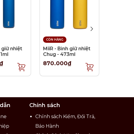
CÒN HÀNG
CÒN HÀNG
 giữ nhiệt
MiiR - Bình giữ nhiệt
MiiR - Bìn
Pháp,
91ml
Chug - 473ml
Straw - 
hặt chẽ
₫
870.000₫
750.00
 bánh
 dẫn
Chính sách
ine
Chính sách Kiểm, Đổi Trả,
hiệp
Bảo Hành