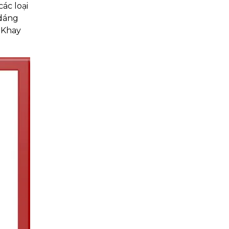
ác loại
 dáng
 Khay