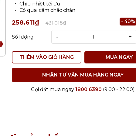
Chịu nhiệt tối ưu
Có quai cầm chắc chắn
- 40%
258.611₫
431.018₫
-
+
Số lượng:
THÊM VÀO GIỎ HÀNG
MUA NGAY
NHẬN TƯ VẤN MUA HÀNG NGAY
Gọi đặt mua ngay
1800 6390
(9:00 - 22:00)