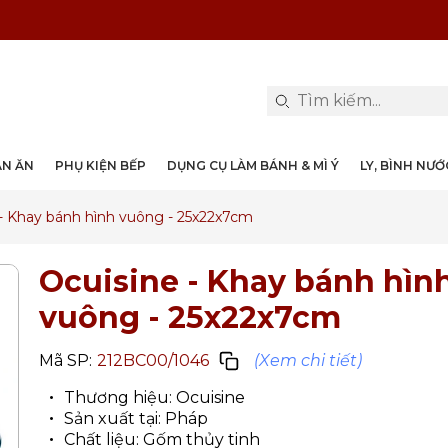
PHỤ KIỆN & TRANG TRÍ BÀN ĂN
DỤNG CỤ LÀM BÁNH & MÌ Ý
LY, BÌNH NƯỚC, DECANTER
DANH MỤC KHÁC
PHỤ KIỆN RƯỢU
PHỤ KIỆN BẾP
NỒI, CHẢO
DAO, KÉO
ÀN ĂN
PHỤ KIỆN BẾP
DỤNG CỤ LÀM BÁNH & MÌ Ý
LY, BÌNH NƯ
 - Khay bánh hình vuông - 25x22x7cm
Ocuisine - Khay bánh hìn
vuông - 25x22x7cm
Mã SP:
212BC00/1046
(Xem chi tiết)
Thương hiệu: Ocuisine
Sản xuất tại: Pháp
Chất liệu: Gốm thủy tinh