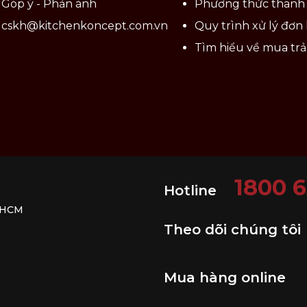
ô ráo.
Góp ý - Phản ánh
Phương thức thanh
oặc sắc nhọn.
cskh@kitchenkoncept.com.vn
Quy trình xử lý đơn
Tìm hiểu về mua tr
1800 
Hotline
. HCM
Theo dõi chúng tôi
Mua hàng online