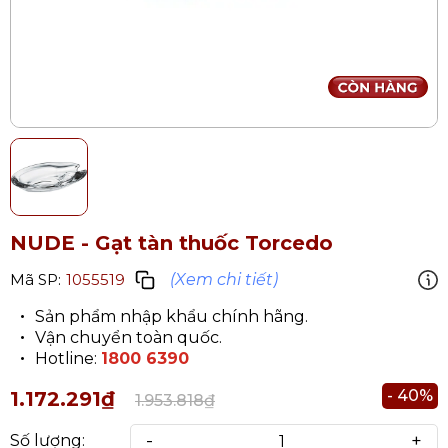
NUDE - Gạt tàn thuốc Torcedo
(Xem chi tiết)
Mã SP:
1055519
Sản phẩm nhập khẩu chính hãng.
Vận chuyển toàn quốc.
Hotline:
1800 6390
- 40%
1.172.291₫
1.953.818₫
-
+
Số lượng: