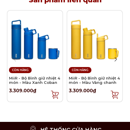
gạt tàn thuốc Nude Torcedo chính hãng được kiểm
định rõ ràng bởi các cơ quan chức năng. Mua hàng
tại Kitchen Koncept khách hàng sẽ yên tâm khi nhận
được đầy đủ chế độ bảo hành và dịch vụ hậu mãi
chúng tôi đem đến.
CÒN HÀNG
CÒN HÀNG
MiiR - Bộ Bình giữ nhiệt 4
MiiR - Bộ Bình giữ nhiệt 4
món - Màu Xanh Coban
món - Màu Vàng chanh
3.309.000₫
3.309.000₫