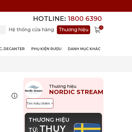
HOTLINE:
1800 6390
0
Hệ thống cửa hàng
Thương hiệu
ỚC, DECANTER
PHỤ KIỆN RƯỢU
DANH MỤC KHÁC
Thương hiệu
NORDIC STREAM
Tìm hiểu thêm >
THƯƠNG HIỆU
THỤY
TỪ: