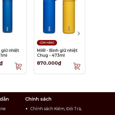
t chẽ
CÒN HÀNG
CÒN HÀNG
iểm
 giữ nhiệt
MiiR - Bình giữ nhiệt
MiiR - Bìn
91ml
Chug - 473ml
Straw - 
₫
870.000₫
750.00
 dẫn
Chính sách
ine
Chính sách Kiểm, Đổi Trả,