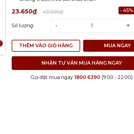
- 45%
23.650₫
43.000₫
-
+
Số lượng:
THÊM VÀO GIỎ HÀNG
MUA NGAY
NHẬN TƯ VẤN MUA HÀNG NGAY
Gọi đặt mua ngay
1800 6390
(9:00 - 22:00)