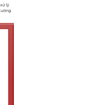
xử lý
 tường.