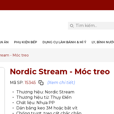
PHỤ KIỆN & TRANG TRÍ BÀN ĂN
DỤNG CỤ LÀM BÁNH & MÌ Ý
LY, BÌNH NƯỚC, DECANTER
DANH MỤC KHÁC
PHỤ KIỆN RƯỢU
PHỤ KIỆN BẾP
NỒI, CHẢO
DAO, KÉO
ÀN ĂN
PHỤ KIỆN BẾP
DỤNG CỤ LÀM BÁNH & MÌ Ý
LY, BÌNH NƯ
tream - Móc treo
Nordic Stream - Móc treo
Mã SP:
15345
(Xem chi tiết)
Thương hiệu: Nordic Stream
Thương hiệu từ: Thụy Điển
Chất liệu: Nhựa PP
Dán bằng keo 3M hoặc bắt vít
Chống trượt, treo cất chắc chắn