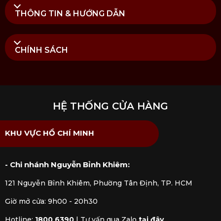
Koncept
khách hàng sẽ yên tâm khi nhận được đầy
THÔNG TIN & HƯỚNG DẪN
đủ chế độ bảo hành và dịch vụ hậu mãi chúng tôi
đem đến.
CHÍNH SÁCH
HỆ THỐNG CỬA HÀNG
KHU VỰC HỒ CHÍ MINH
- Chi nhánh Nguyễn Bỉnh Khiêm:
121 Nguyễn Bỉnh Khiêm, Phường Tân Định, TP. HCM
Giờ mở cửa: 9h00 - 20h30
Hotline:
1800 6390
|
Tư vấn qua Zalo
tại đây