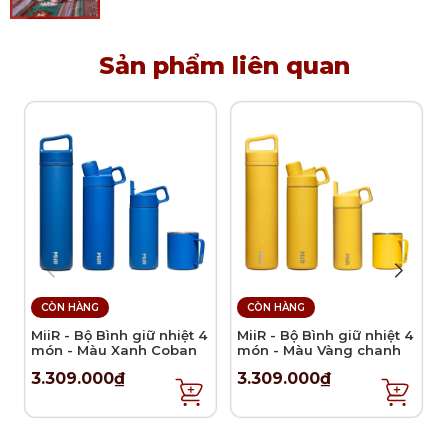
từng bề mặt cần làm sạch.
Lưu ý vệ sinh và sử dụng
Sản phẩm liên quan
Nên vệ sinh miếng lau với nhiệt độ dưới 60 độ,
có thể giặt tay hoặc giặt máy.
Bảo quản sản phẩm nơi thoáng mát, khô ráo.
Tránh sử dụng chất tẩy mạnh
Nên phơi miếng lau ở nơi khô thoáng tự nhiên,
không dùng máy sấy.
CÒN HÀNG
CÒN HÀNG
MiiR - Bộ Bình giữ nhiệt 4
MiiR - Bộ Bình giữ nhiệt 4
món - Màu Xanh Coban
món - Màu Vàng chanh
3.309.000₫
3.309.000₫