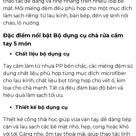
thao tác dễ dàng và nhẹ nhàng trên nhiều loại bề
mặt. Mỗi miếng đệm đều phù hợp cho một mục đích
làm sạch riêng: từ lau kính, bàn bếp, đến vệ sinh nồi
chảo, lò nướng.
Đặc điểm nổi bật Bộ dụng cụ chà rửa cầm
tay 5 món
Chất liệu bộ dụng cụ
Tay cầm làm từ nhựa PP bền chắc, các miếng đệm sử
dụng chất liệu phù hợp từng mục đích: microfiber
cho lau kính, chất liệu bọt tổng hợp cho vết ố, kim
loại cho chà mạnh. Tất cả đều đảm bảo độ bền và
hiệu quả làm sạch tối ưu.
Thiết kế bộ dụng cụ
Thiết kế công thái học giúp vừa vặn tay, dễ dàng tiếp
cận và lau sạch các bề mặt nhỏ, hẹp, cong hoặc khó
với tới. Găng nhẹ, ôm tay thoải mái, giúp thao tác linh