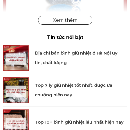
Tin tức nổi bật
Địa chỉ bán bình giữ nhiệt ở Hà Nội uy
Bộ dụng cụ chà rửa cầm tay 5 món chính hãng
tín, chất lượng
Công nghệ sản xuất
Sản xuất tại Thụy Điển theo quy trình kiểm soát chất
Top 7 ly giữ nhiệt tốt nhất, được ưa
lượng nghiêm ngặt. Mỗi miếng đệm được thiết kế
chuộng hiện nay
chuyên biệt cho từng chức năng, đảm bảo hiệu quả
tối đa, đồng thời kéo dài tuổi thọ sử dụng.
Sử dụng
Top 10+ bình giữ nhiệt lâu nhất hiện nay
Gắn miếng đệm vào tay cầm, thao tác chà rửa theo