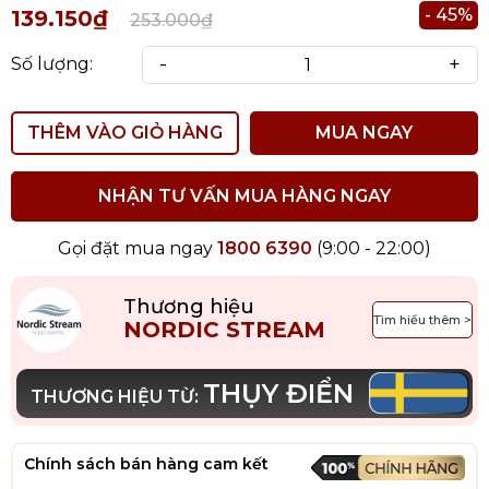
- 45%
139.150₫
253.000₫
-
+
Số lượng:
THÊM VÀO GIỎ HÀNG
MUA NGAY
NHẬN TƯ VẤN MUA HÀNG NGAY
Gọi đặt mua ngay
1800 6390
(9:00 - 22:00)
Thương hiệu
Tìm hiểu thêm >
NORDIC STREAM
THỤY ĐIỂN
THƯƠNG HIỆU TỪ:
Chính sách bán hàng cam kết