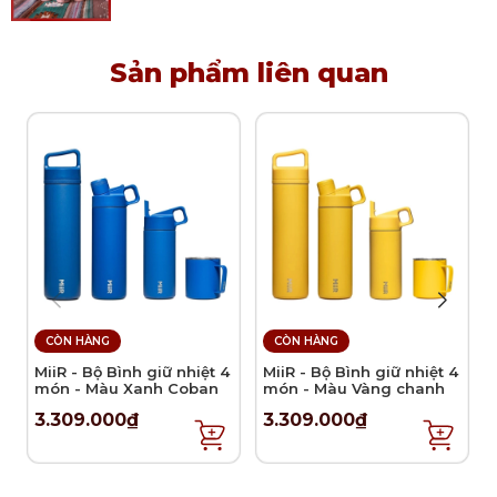
Sử dụng
Sản phẩm dùng để vệ sinh sàn nhà.
Sản phẩm liên quan
Lưu ý vệ sinh và sử dụng
Nên vệ sinh bảng lau với nhiệt độ dưới 60 độ, có
thể giặt tay hoặc giặt máy.
Bảo quản sản phẩm nơi thoáng mát, khô ráo.
Tránh sử dụng chất tẩy và không ủi bảng lau.
Nên phơi bảng lau ở nơi khô thoáng tự nhiên,
không dùng máy sấy.
CÒN HÀNG
CÒN HÀNG
MiiR - Bộ Bình giữ nhiệt 4
MiiR - Bộ Bình giữ nhiệt 4
món - Màu Xanh Coban
món - Màu Vàng chanh
3.309.000₫
3.309.000₫