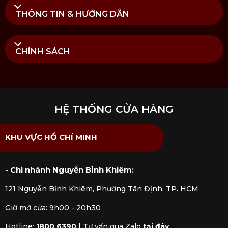
Wet
nhập khẩu chính hãng được kiểm định rõ ràng
THÔNG TIN & HƯỚNG DẪN
bởi các cơ quan chức năng. Mua hàng tại
Kitchen
Koncept
khách hàng sẽ yên tâm khi nhận được đầy
đủ chế độ bảo hành và dịch vụ hậu mãi chúng tôi
đem đến.
CHÍNH SÁCH
HỆ THỐNG CỬA HÀNG
KHU VỰC HỒ CHÍ MINH
- Chi nhánh Nguyễn Bỉnh Khiêm:
121 Nguyễn Bỉnh Khiêm, Phường Tân Định, TP. HCM
Giờ mở cửa: 9h00 - 20h30
Hotline:
1800 6390
|
Tư vấn qua Zalo
tại đây