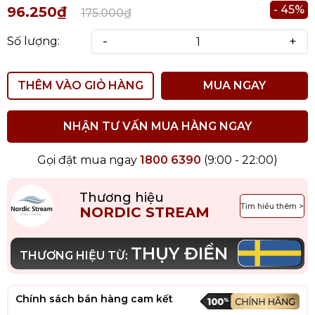
- 45%
96.250₫
175.000₫
-
+
Số lượng:
THÊM VÀO GIỎ HÀNG
MUA NGAY
NHẬN TƯ VẤN MUA HÀNG NGAY
Gọi đặt mua ngay
1800 6390
(9:00 - 22:00)
Thương hiệu
Tìm hiểu thêm >
NORDIC STREAM
THỤY ĐIỂN
THƯƠNG HIỆU TỪ:
Chính sách bán hàng cam kết