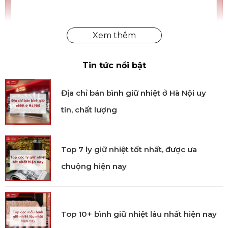
Tin tức nổi bật
Bảng lau nhà Microfiber (Pocket) Nordic Stream Wet
Địa chỉ bán bình giữ nhiệt ở Hà Nội uy
chính hãng
tín, chất lượng
Công nghệ sản xuất
Sản phẩm được sản xuất bằng công nghệ hiện đại và
Top 7 ly giữ nhiệt tốt nhất, được ưa
phải trải qua các bước kiểm tra nghiêm ngặt giúp
giảm thiểu sai sót và đảm bảo từng chi tiết đạt tiêu
chuộng hiện nay
chuẩn chất lượng. Bộ dụng cụ được sản xuất từ
thương hiệu Thụy Điển trên dây chuyền tiên tiến,
đảm bảo sản phẩm có độ bền cao theo tiêu chuẩn
Top 10+ bình giữ nhiệt lâu nhất hiện nay
quốc tế.