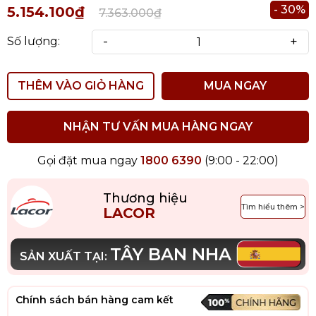
- 30%
5.154.100₫
7.363.000₫
-
+
Số lượng:
THÊM VÀO GIỎ HÀNG
MUA NGAY
NHẬN TƯ VẤN MUA HÀNG NGAY
Gọi đặt mua ngay
1800 6390
(9:00 - 22:00)
Thương hiệu
Tìm hiểu thêm >
LACOR
TÂY BAN NHA
SẢN XUẤT TẠI:
Chính sách bán hàng cam kết