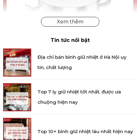
Tin tức nổi bật
Địa chỉ bán bình giữ nhiệt ở Hà Nội uy
tín, chất lượng
Nồi inox LACOR Chef Classic 20.8L
Top 7 ly giữ nhiệt tốt nhất, được ưa
chuộng hiện nay
Công nghệ sản xuất
Nồi inox LACOR Chef Classic được sản xuất bằng công
nghệ tiên tiến, sang trọng và an toàn, tối ưu hóa khả
Top 10+ bình giữ nhiệt lâu nhất hiện nay
năng truyền nhiệt và phân phối nhiệt đều. Áp dụng
công nghệ đóng đáy 3 lớp cùng chất liệu thép