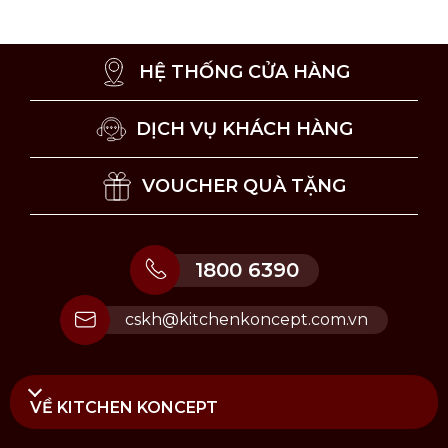
2) Cho tinh dầu vào 2/3 thể tích của lọ khuếch tán.
3) Cho bộ que khuếch tán vào lọ (khuyến nghị lần
đầu để 2-3 que)
HỆ THỐNG CỬA HÀNG
Mua Tinh Dầu Khuếch Tán khử mùi ẩm mốc
hương Aquatic & Powdery tại Kitchen Koncept
DỊCH VỤ KHÁCH HÀNG
Kitchen Koncept
cung cấp các loại sản phẩm đến từ
thương hiệu Maison Berger như: tinh dầu, đèn xông
VOUCHER QUÀ TẶNG
tinh dầu, que khuếch tán, máy xông tinh dầu, kẹp
tinh dầu xe hơi.
Mua hàng tại Kitchen Koncept khách hàng sẽ yên
1800 6390
tâm về chất lượng sản phẩm nhập khẩu chính hãng,
hưởng đầy đủ chế độ bảo hành và dịch vụ hậu mãi
cskh@kitchenkoncept.com.vn
của chúng tôi.
VỀ KITCHEN KONCEPT