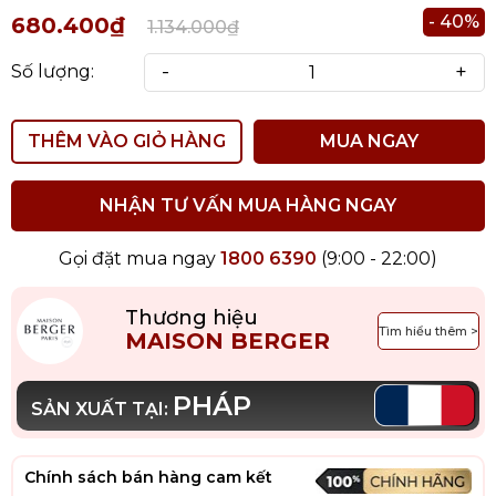
- 40%
680.400₫
1.134.000₫
-
+
Số lượng:
THÊM VÀO GIỎ HÀNG
MUA NGAY
NHẬN TƯ VẤN MUA HÀNG NGAY
Gọi đặt mua ngay
1800 6390
(9:00 - 22:00)
Thương hiệu
Tìm hiểu thêm >
MAISON BERGER
PHÁP
SẢN XUẤT TẠI:
Chính sách bán hàng cam kết