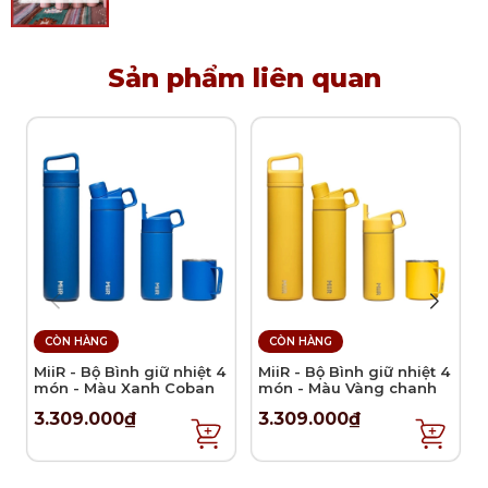
Sản phẩm liên quan
CÒN HÀNG
CÒN HÀNG
MiiR - Bộ Bình giữ nhiệt 4
MiiR - Bộ Bình giữ nhiệt 4
món - Màu Xanh Coban
món - Màu Vàng chanh
3.309.000₫
3.309.000₫
Hướng Dẫn Sử Dụng:
1) Lựa chọn hương thơm cho lọ khuếch tán tinh dầu
Maison Berger.