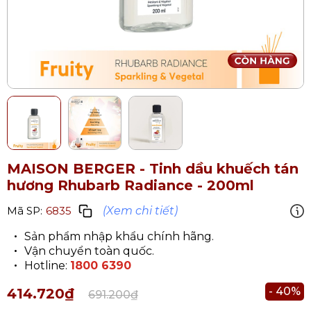
MAISON BERGER - Tinh dầu khuếch tán
hương Rhubarb Radiance - 200ml
(Xem chi tiết)
Mã SP:
6835
Sản phẩm nhập khẩu chính hãng.
Vận chuyển toàn quốc.
Hotline:
1800 6390
- 40%
414.720₫
691.200₫