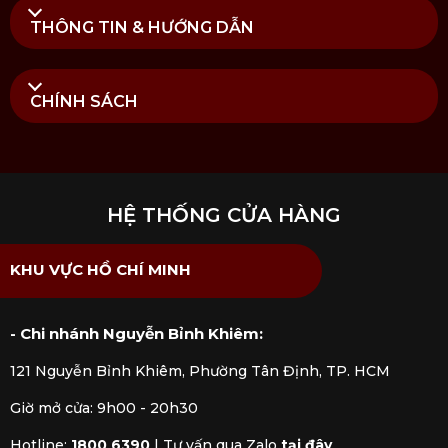
Lưu ý sử dụng và bảo quản tinh dầu đèn
THÔNG TIN & HƯỚNG DẪN
xông
Với 500ml tinh dầu sẽ sử dụng được 20 giờ
khuếch tán, với 80 giờ lưu hương.
CHÍNH SÁCH
Tinh dầu đèn xông chỉ sử dụng cho các loại đèn
xông, không sử dụng thay cho lọ khuếch tán.
Sử dụng chai tinh dầu Pure Air để điều chỉnh
cường độ tinh dầu của bạn bằng cách pha
loãng.
HỆ THỐNG CỬA HÀNG
Bảo quản sản phẩm ở nơi thoáng mát, tránh ánh
nắng trực tiếp.
KHU VỰC HỒ CHÍ MINH
Không để tinh dầu tiếp xúc trực tiếp với da và
mắt.
Đậy nắp chặt sau khi sử dụng. Tránh xa tầm tay
- Chi nhánh Nguyễn Bỉnh Khiêm:
trẻ em.
121 Nguyễn Bỉnh Khiêm, Phường Tân Định, TP. HCM
Mua Tinh dầu đèn xông hương Imperial
Giờ mở cửa: 9h00 - 20h30
Green Tea chính hãng tại Kitchen Koncept
Hotline:
1800 6390
|
Tư vấn qua Zalo
tại đây