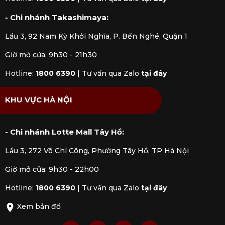
Mua ngay
Tinh dầu đèn xông hương Imperial
Green Tea
tại
Kitchen Koncept
để mang đến cảm
- Chi nhánh Takashimaya:
giác dễ chịu và bầu không khí thuần khiết. Ngoài ra
Lầu 3, 92 Nam Kỳ Khởi Nghĩa, P. Bến Nghé, Quận 1
chúng tôi còn cung cấp các loại sản phẩm khác đến
từ thương hiệu Maison Berger như: đèn xông tinh
Giờ mở cửa: 9h30 - 21h30
dầu, que khuếch tán, máy xông tinh dầu, kẹp tinh
Hotline:
1800 6390
|
Tư vấn qua Zalo
tại đây
dầu xe hơi.
KHU VỰC HÀ NỘI
- Chi nhánh Lotte Mall Tây Hồ:
Lầu 3, 272 Võ Chí Công, Phường Tây Hồ, TP Hà Nội
Giờ mở cửa: 9h30 - 22h00
Hotline:
1800 6390
|
Tư vấn qua Zalo
tại đây
Xem bản đồ