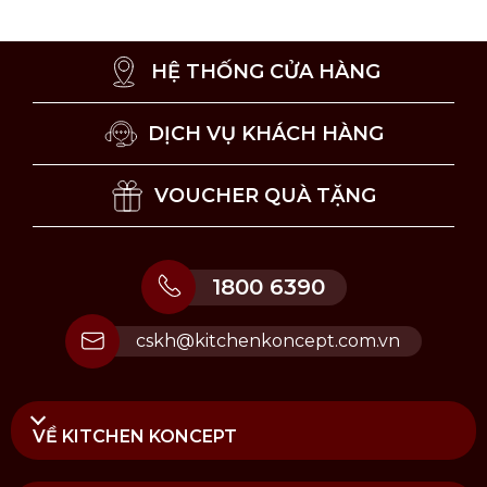
HỆ THỐNG CỬA HÀNG
DỊCH VỤ KHÁCH HÀNG
VOUCHER QUÀ TẶNG
1800 6390
cskh@kitchenkoncept.com.vn
Cách sử dụng tinh dầu đèn xông hương Imperial
VỀ KITCHEN KONCEPT
Green Tea