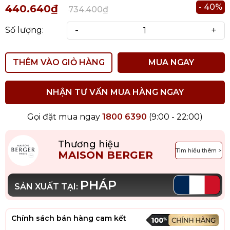
- 40%
440.640₫
734.400₫
-
+
Số lượng:
THÊM VÀO GIỎ HÀNG
MUA NGAY
NHẬN TƯ VẤN MUA HÀNG NGAY
Gọi đặt mua ngay
1800 6390
(9:00 - 22:00)
Thương hiệu
Tìm hiểu thêm >
MAISON BERGER
PHÁP
SẢN XUẤT TẠI:
Chính sách bán hàng cam kết