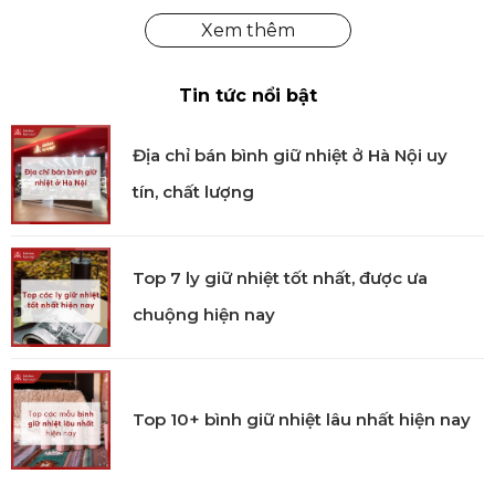
Tin tức nổi bật
Mua Đầu Đốt Cho Đèn Berger Tại Kitchen
Địa chỉ bán bình giữ nhiệt ở Hà Nội uy
Koncept
tín, chất lượng
Kitchen Koncept
chuyên cung cấp các loại sản
phẩm đến từ thương hiệu Maison Berger như: đầu
đốt đèn xông tinh dầu, nến thơm, tinh dầu, lọ
khuếch tán, máy xông tinh dầu, kẹp tinh dầu xe hơi.
Top 7 ly giữ nhiệt tốt nhất, được ưa
Mua hàng tại Kitchen Koncept khách hàng sẽ yên
chuộng hiện nay
tâm về chất lượng sản phẩm được nhập khẩu chính
hãng, hưởng đầy đủ chế độ bảo hành và dịch vụ hậu
mãi của chúng tôi.
Top 10+ bình giữ nhiệt lâu nhất hiện nay