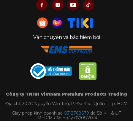
Vận chuyển và bảo hiểm bởi
Công ty TNHH Vietnam Premium Products Trading
Địa chỉ: 207C Nguyễn Văn Thủ, P. Đa Kao, Quận 1, Tp. HCM
Giấy phép kinh doanh số
0312768679
do Sở KH & ĐT
TP.HCM cấp ngày 07/05/2014