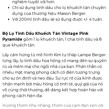
nghiệm tuyệt vời hơn.
Chỉ sử dụng tinh dầu cho lọ khuếch tán chuyên
dụng của thương hiệu Maison Berger.
Với 200ml tinh dầu sẽ sử dụng được +/- 4 tuần.
Bộ Lọ Tinh Dầu Khuếch Tán Vintage Pink
Pyramide
gồm 1 lọ khuếch tán, 1 chai tinh dầu và 8
que khuếch tán.
Lấy cảm hứng từ mô hình Kim tự tháp Lampe Berger
lừng lẫy, lọ tinh dầu hoa hồng cổ mang đến sự quyến
rũ và mềm mại cho ngôi nhà của bạn. Phần thân có
nhiều mặt mang phong cách cổ điển tượng trưng
cho sự ổn định và neo đậu. Sự rực rỡ của kính được
nhấn mạnh bởi màu hồng cổ tinh tế, quý giá của nó
vô cùng thời thượng, dễ dàng kết hợp hoàn hảo với
phong cách hiện đại.
Hương thơm nhẹ nhàng, thơm của cam đan xen với