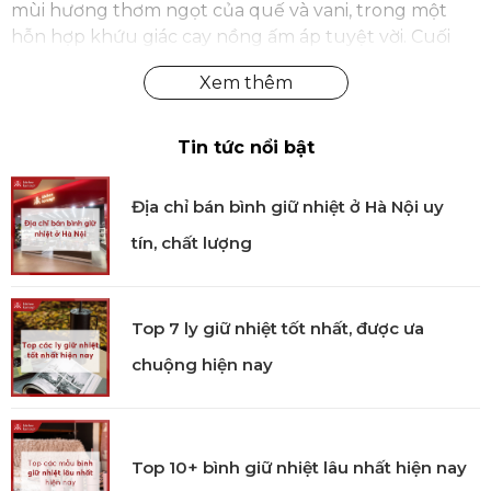
mùi hương thơm ngọt của quế và vani, trong một
hỗn hợp khứu giác cay nồng ấm áp tuyệt vời. Cuối
cùng, được sưởi ấm bởi nốt hương ấm áp của xạ
hương và sự ngọt dịu của dừa, vanilla.
Nốt Hương Vintage Pink Pyramide
Tin tức nổi bật
Nốt hương đầu: Gừng, cam
Nốt hương giữa: Đậu Tonka, nhựa đậu khấu,
Địa chỉ bán bình giữ nhiệt ở Hà Nội uy
quế
tín, chất lượng
Nốt hương cuối: Dừa, vanilla, xạ hương
Top 7 ly giữ nhiệt tốt nhất, được ưa
chuộng hiện nay
Top 10+ bình giữ nhiệt lâu nhất hiện nay