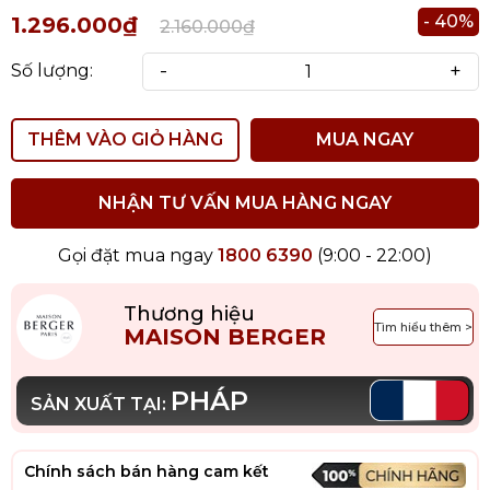
- 40%
1.296.000₫
2.160.000₫
-
+
Số lượng:
THÊM VÀO GIỎ HÀNG
MUA NGAY
NHẬN TƯ VẤN MUA HÀNG NGAY
Gọi đặt mua ngay
1800 6390
(9:00 - 22:00)
Thương hiệu
Tìm hiểu thêm >
MAISON BERGER
PHÁP
SẢN XUẤT TẠI:
Chính sách bán hàng cam kết