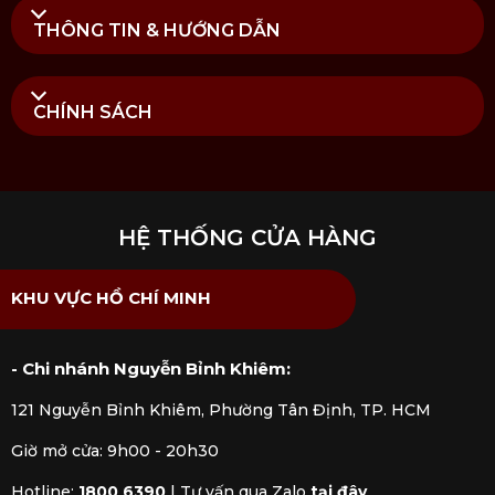
THÔNG TIN & HƯỚNG DẪN
CHÍNH SÁCH
HỆ THỐNG CỬA HÀNG
KHU VỰC HỒ CHÍ MINH
- Chi nhánh Nguyễn Bỉnh Khiêm:
121 Nguyễn Bỉnh Khiêm, Phường Tân Định, TP. HCM
Giờ mở cửa: 9h00 - 20h30
Lưu ý vệ sinh và sử dụng Chảo gang Lodge đáy hình
sói
Hotline:
1800 6390
|
Tư vấn qua Zalo
tại đây