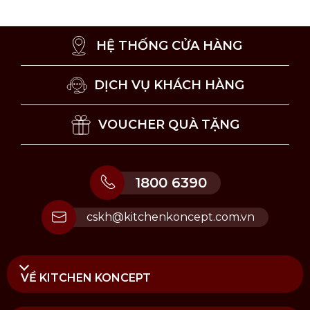
nướng. Chảo chịu nhiệt đến 315°C trong lò nướng.
Lưu ý vệ sinh và sử dụng
HỆ THỐNG CỬA HÀNG
Nên tôi dầu sau mỗi lần sử dụng để duy trì lớp
chống dính tự nhiên cho chảo.
DỊCH VỤ KHÁCH HÀNG
Nên vệ sinh chảo bằng tay, tuyệt đối không sử
dụng máy rửa chén.
VOUCHER QUÀ TẶNG
Rửa chảo dưới vòi nước ấm với một ít xà phòng,
sau đó lau khô bằng khăn mềm hoặc để nơi khô
ráo. Không ngâm sản phẩm qua đêm.
1800 6390
Bảo quản chảo trong ngăn tủ kéo hoặc treo
chảo trên giá bếp.
Nếu sản phẩm có hiện tượng gỉ sét, hãy sử dụng
cskh@kitchenkoncept.com.vn
bàn chải cọ nồi hoặc bộ vệ sinh chảo gang
Lodge để vệ sinh tránh trầy xước bề mặt sản
phẩm.
VỀ KITCHEN KONCEPT