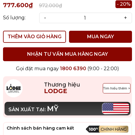
- 20%
777.600₫
972.000₫
-
+
Số lượng:
THÊM VÀO GIỎ HÀNG
MUA NGAY
NHẬN TƯ VẤN MUA HÀNG NGAY
Gọi đặt mua ngay
1800 6390
(9:00 - 22:00)
Thương hiệu
Tìm hiểu thêm >
LODGE
MỸ
SẢN XUẤT TẠI:
Chính sách bán hàng cam kết