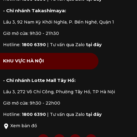
- Chi nhánh Takashimaya:
Mua Chảo gang Lodge đáy hình sói 16.5cm
tại Kitchen Koncept
Lầu 3, 92 Nam Kỳ Khởi Nghĩa, P. Bến Nghé, Quận 1
Tại
Kitchen Koncept
, chúng tôi cung cấp sản phẩm
Giờ mở cửa: 9h30 - 21h30
Chảo gang Lodge đáy hình sói 16.5cm
nhập khẩu
chính hãng được kiểm định rõ ràng bởi các cơ quan
Hotline:
1800 6390
|
Tư vấn qua Zalo
tại đây
chức năng. Mua hàng tại Kitchen Koncept khách
hàng sẽ yên tâm khi nhận được đầy đủ chế độ bảo
KHU VỰC HÀ NỘI
hành và dịch vụ hậu mãi chúng tôi đem đến.
- Chi nhánh Lotte Mall Tây Hồ:
Lầu 3, 272 Võ Chí Công, Phường Tây Hồ, TP Hà Nội
Giờ mở cửa: 9h30 - 22h00
Hotline:
1800 6390
|
Tư vấn qua Zalo
tại đây
Xem bản đồ