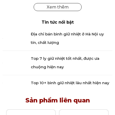
Tin tức nổi bật
Địa chỉ bán bình giữ nhiệt ở Hà Nội uy
tín, chất lượng
Top 7 ly giữ nhiệt tốt nhất, được ưa
chuộng hiện nay
Sản phẩm không chứa BPA, an toàn cho sức khỏe
Top 10+ bình giữ nhiệt lâu nhất hiện nay
Muỗng có rãnh Coreline màu đỏ KitchenAid không
chứa BPA, an toàn cho sức khỏe người dùng. Sản
Sản phẩm liên quan
phẩm đã được chứng nhận bởi các cơ quan chức
năng là phụ kiện nhà bếp đặc biệt an toàn khi tiếp