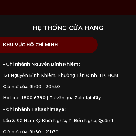
HỆ THỐNG CỬA HÀNG
KitchenAid -
KitchenAid -
KitchenAid -
Muỗng Múc
Xẻng Có Rãnh
Muỗng Cong
KHU VỰC HỒ CHÍ MINH
Mì Coreline
Coreline
Coreline Màu
Giá: 299.000₫
Giá: 299.000₫
Đen
Giá: 293.563 ₫
- Chi nhánh Nguyễn Bỉnh Khiêm:
Xem chi tiết
Xem chi tiết
Xem chi tiết
121 Nguyễn Bỉnh Khiêm, Phường Tân Định, TP. HCM
Giờ mở cửa: 9h00 - 20h30
Hotline:
1800 6390
|
Tư vấn qua Zalo
tại đây
- Chi nhánh Takashimaya:
Lầu 3, 92 Nam Kỳ Khởi Nghĩa, P. Bến Nghé, Quận 1
Giờ mở cửa: 9h30 - 21h30