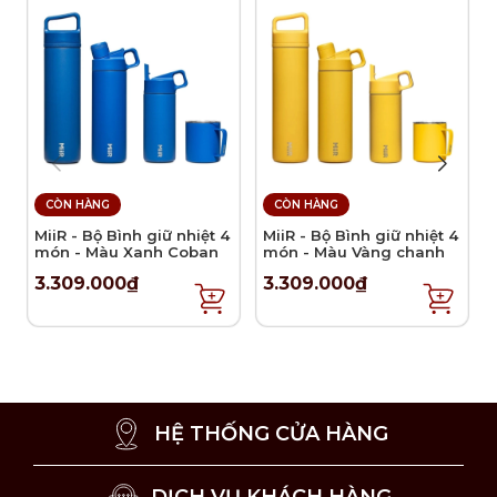
xúc trực tiếp với thực phẩm.
CÒN HÀNG
CÒN HÀNG
MiiR - Bộ Bình giữ nhiệt 4
MiiR - Bộ Bình giữ nhiệt 4
món - Màu Xanh Coban
món - Màu Vàng chanh
3.309.000₫
3.309.000₫
HỆ THỐNG CỬA HÀNG