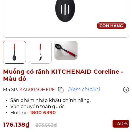
Muỗng có rãnh KITCHENAID Coreline -
Màu đỏ
(Xem chi tiết)
Mã SP:
KAG004OHERE
Sản phẩm nhập khẩu chính hãng.
Vận chuyển toàn quốc.
Hotline:
1800 6390
- 40%
176.138₫
293.563₫