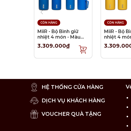
CÒN HÀNG
CÒN HÀNG
MiiR - Bộ Bình giữ
MiiR - Bộ B
nhiệt 4 món - Màu
nhiệt 4 mó
Xanh Coban
Vàng chan
3.309.000₫
3.309.00
V
HỆ THỐNG CỬA HÀNG
DỊCH VỤ KHÁCH HÀNG
VOUCHER QUÀ TẶNG