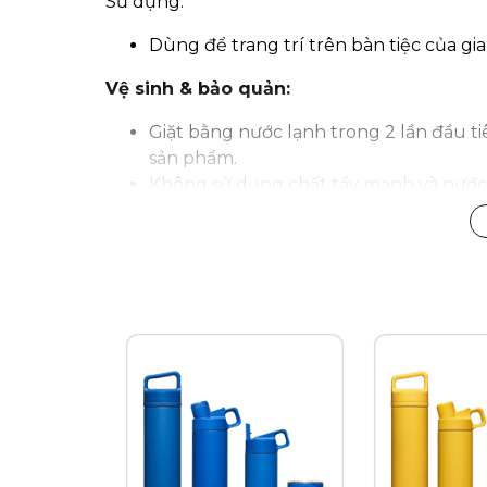
Sử dụng:
Dùng để trang trí trên bàn tiệc của gi
Vệ sinh & bảo quản:
Giặt bằng nước lạnh trong 2 lần đầu ti
sản phẩm.
Không sử dụng chất tẩy mạnh và nước x
hưởng đến màu sắc của khăn.
Không sấy khô khăn sau khi giặt.
Điều chỉnh bàn là dưới 200 độ C khi là 
Tại Kitchen Koncept, chúng tôi cung cấp 
được kiểm định rõ ràng bởi các cơ quan ch
khi nhận được đầy đủ chế độ bảo hành và d