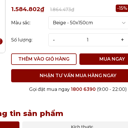
-15%
1.584.802₫
1.864.473₫
Màu sắc:
-
+
Số lượng:
THÊM VÀO GIỎ HÀNG
MUA NGAY
NHẬN TƯ VẤN MUA HÀNG NGAY
Gọi đặt mua ngay
1800 6390
(9:00 - 22:00)
g tin sản phẩm
Kích thước