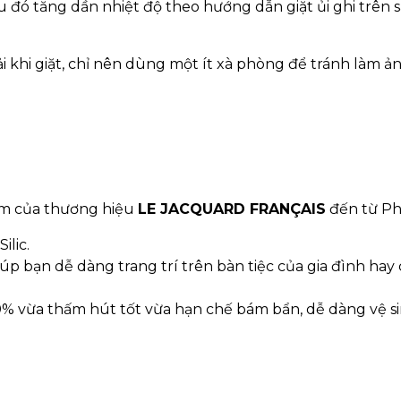
u đó tăng dần nhiệt độ theo hướng dẫn giặt ủi ghi trên 
 khi giặt, chỉ nên dùng một ít xà phòng để tránh làm ả
ẩm của thương hiệu
LE JACQUARD FRANÇAIS
đến từ Ph
lic.
giúp bạn dễ dàng trang trí trên bàn tiệc của gia đình hay
0% vừa thấm hút tốt vừa hạn chế bám bẩn, dễ dàng vệ s