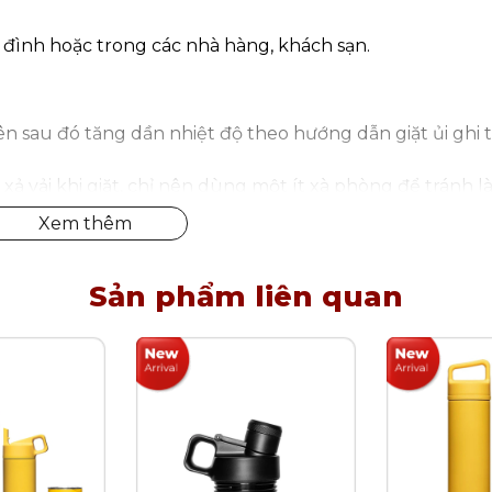
a đình hoặc trong các nhà hàng, khách sạn.
ên sau đó tăng dần nhiệt độ theo hướng dẫn giặt ủi ghi 
ả vải khi giặt, chỉ nên dùng một ít xà phòng để tránh 
khăn.
Sản phẩm liên quan
sản phẩm vải bàn ăn FRANÇAIS Syracuse nhập khẩu chín
ức năng. Mua hàng tại Kitchen Koncept khách hàng sẽ y
ịch vụ hậu mãi chúng tôi đem đến.