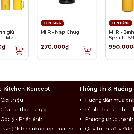
CÒN HÀNG
CÒN HÀNG
ình giữ
MiiR - Nắp Chug
MiiR - Bình
n - Màu
Spout - 5
h
0₫
270.000₫
990.000
ề Kitchen Koncept
Thông tin & Hướng
Giới thiệu
Hướng dẫn mua onl
Câu hỏi thường gặp
Dành cho doanh ng
Góp ý - Phản ánh
Phương thức thanh
cskh@kitchenkoncept.com.vn
Quy trình xử lý đơn