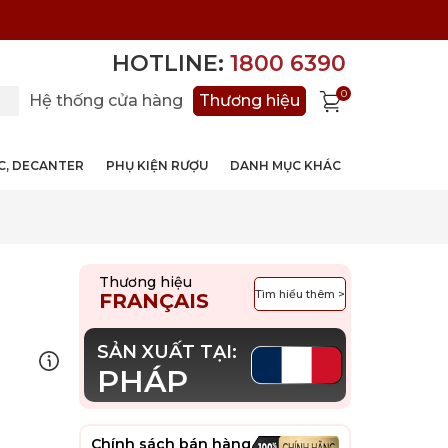
HOTLINE:
1800 6390
0
Hệ thống cửa hàng
Thương hiệu
ỚC, DECANTER
PHỤ KIỆN RƯỢU
DANH MỤC KHÁC
Thương hiệu
Tìm hiểu thêm >
FRANÇAIS
SẢN XUẤT TẠI:
PHÁP
Chính sách bán hàng