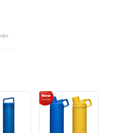
trên
làm ảnh
h hãng
ên tâm