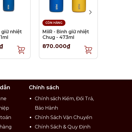
CÒN HÀNG
CÒN HÀNG
 giữ nhiệt
MiiR - Bình giữ nhiệt
MiiR - Bìn
91ml
Chug - 473ml
Straw - 
₫
870.000₫
750.00
 dẫn
Chính sách
ine
Chính sách Kiểm, Đổi Trả,
hiệp
Bảo Hành
 toán
Chính Sách Vận Chuyển
 hàng
Chính Sách & Quy Định