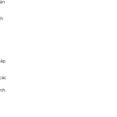
sản
nh
áp.
 các
inh