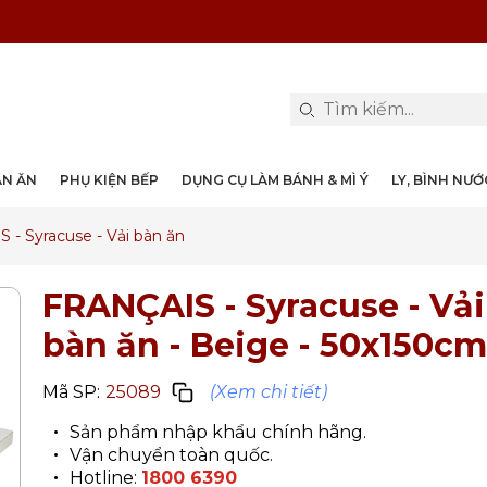
PHỤ KIỆN & TRANG TRÍ BÀN ĂN
DỤNG CỤ LÀM BÁNH & MÌ Ý
LY, BÌNH NƯỚC, DECANTER
DANH MỤC KHÁC
PHỤ KIỆN RƯỢU
PHỤ KIỆN BẾP
NỒI, CHẢO
DAO, KÉO
ÀN ĂN
PHỤ KIỆN BẾP
DỤNG CỤ LÀM BÁNH & MÌ Ý
LY, BÌNH NƯ
 - Syracuse - Vải bàn ăn
FRANÇAIS - Syracuse - Vải
bàn ăn
- Beige - 50x150cm
Mã SP:
25089
(Xem chi tiết)
Sản phẩm nhập khẩu chính hãng.
Vận chuyển toàn quốc.
Hotline:
1800 6390