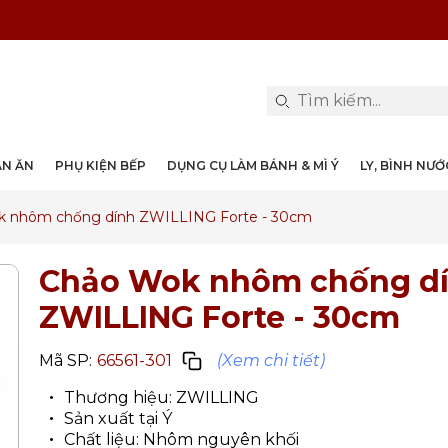
PHỤ KIỆN & TRANG TRÍ BÀN ĂN
DỤNG CỤ LÀM BÁNH & MÌ Ý
LY, BÌNH NƯỚC, DECANTER
DANH MỤC KHÁC
PHỤ KIỆN RƯỢU
PHỤ KIỆN BẾP
NỒI, CHẢO
DAO, KÉO
ÀN ĂN
PHỤ KIỆN BẾP
DỤNG CỤ LÀM BÁNH & MÌ Ý
LY, BÌNH NƯ
 nhôm chống dính ZWILLING Forte - 30cm
Chảo Wok nhôm chống d
ZWILLING Forte - 30cm
Mã SP:
66561-301
(Xem chi tiết)
Thương hiệu: ZWILLING
Sản xuất tại Ý
Chất liệu: Nhôm nguyên khối