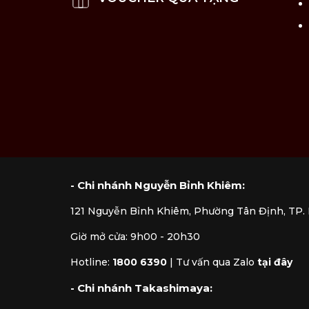
Lưu ý vệ sinh và sử dụng
Khuyến khích vệ sinh sản phẩm bằng t
Để sản phẩm nguội trước khi vệ sinh, tr
Vệ sinh bằng miếng bọt biển mềm, kh
Bảo quản sản phẩm nơi thoáng mát, kh
- Chi nhánh Nguyễn Bỉnh Khiêm:
121 Nguyễn Bỉnh Khiêm, Phường Tân Định, TP
Giờ mở cửa: 9h00 - 20h30
Hotline:
1800 6390
|
Tư vấn qua Zalo
tại đây
- Chi nhánh Takashimaya: