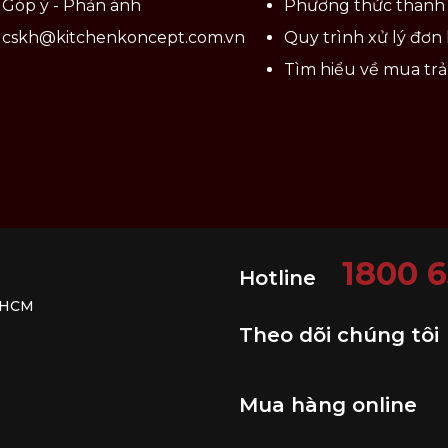
Góp ý - Phản ánh
Phương thức thanh
cskh@kitchenkoncept.com.vn
Quy trình xử lý đơn
ay.
Tìm hiểu về mua tr
ánh các tình trạng sốc nhiệt.
ông sử dụng cước chà lên bề mặt sản phẩm.
ô ráo.
1800 
Hotline
. HCM
Theo dõi chúng tôi
Mua hàng online