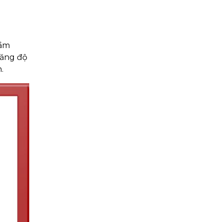
cầm
tăng độ
.