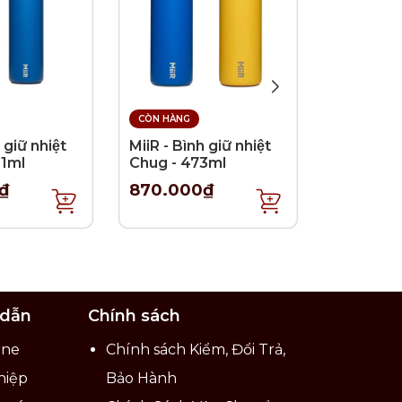
CÒN HÀNG
CÒN HÀNG
 giữ nhiệt
MiiR - Bình giữ nhiệt
MiiR - Bìn
91ml
Chug - 473ml
Straw - 
₫
870.000₫
750.00
nh siêu
20 lần
 phẩm
 dẫn
Chính sách
ine
Chính sách Kiểm, Đổi Trả,
hiệp
Bảo Hành