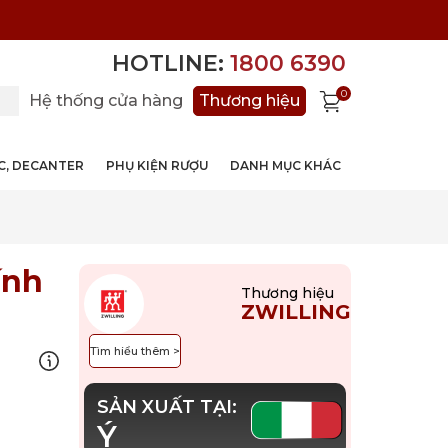
HOTLINE:
1800 6390
0
Hệ thống cửa hàng
Thương hiệu
ỚC, DECANTER
PHỤ KIỆN RƯỢU
DANH MỤC KHÁC
ính
Thương hiệu
ZWILLING
Tìm hiểu thêm >
SẢN XUẤT TẠI:
Ý