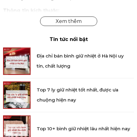
Thông tin kích thước:
Cân nặng: 1.7 kg
Kích thước: 20 x 15.5 x 39 cm.
Tin tức nổi bật
Hướng dẫn:
Địa chỉ bán bình giữ nhiệt ở Hà Nội uy
Sản phẩm có thể dùng hằng ngày hoặc trong
tín, chất lượng
các buổi tiệc.
Vệ sinh & bảo quản:
Top 7 ly giữ nhiệt tốt nhất, được ưa
Bảo quản nơi khô ráo.
chuộng hiện nay
Vệ sinh sản phẩm bằng nước sạch.
Có thể vệ sinh bằng máy rửa chén nhưng
Bordallo không khuyến khích.
Top 10+ bình giữ nhiệt lâu nhất hiện nay
Tại Kitchen Koncept, chúng tôi cung cấp sản phẩm