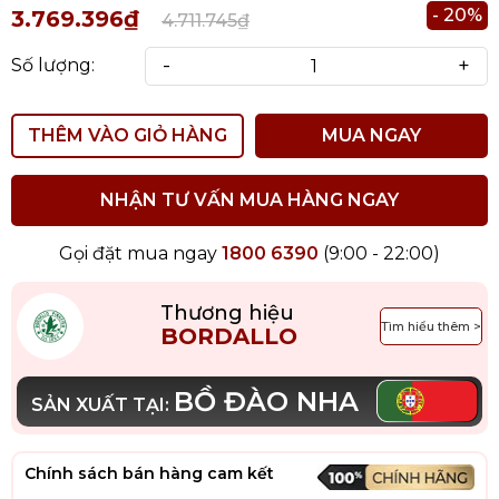
- 20%
3.769.396₫
4.711.745₫
-
+
Số lượng:
THÊM VÀO GIỎ HÀNG
MUA NGAY
NHẬN TƯ VẤN MUA HÀNG NGAY
Gọi đặt mua ngay
1800 6390
(9:00 - 22:00)
Thương hiệu
Tìm hiểu thêm >
BORDALLO
BỒ ĐÀO NHA
SẢN XUẤT TẠI:
Chính sách bán hàng cam kết