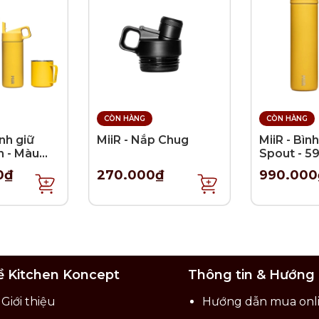
CÒN HÀNG
CÒN HÀNG
ình giữ
MiiR - Nắp Chug
MiiR - Bình
n - Màu
Spout - 5
h
0₫
270.000₫
990.000
ề Kitchen Koncept
Thông tin & Hướng
Giới thiệu
Hướng dẫn mua onl