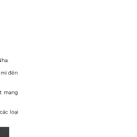
Nha.
 mỉ đến
ặt mang
ác loại