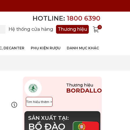
HOTLINE:
1800 6390
0
Hệ thống cửa hàng
Thương hiệu
ỚC, DECANTER
PHỤ KIỆN RƯỢU
DANH MỤC KHÁC
Thương hiệu
BORDALLO
Tìm hiểu thêm >
SẢN XUẤT TẠI:
BỒ ĐÀO