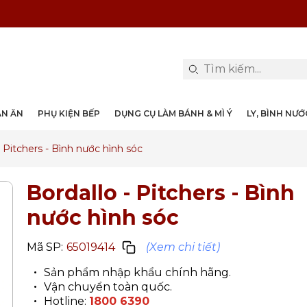
PHỤ KIỆN & TRANG TRÍ BÀN ĂN
DỤNG CỤ LÀM BÁNH & MÌ Ý
LY, BÌNH NƯỚC, DECANTER
DANH MỤC KHÁC
PHỤ KIỆN RƯỢU
PHỤ KIỆN BẾP
NỒI, CHẢO
DAO, KÉO
ÀN ĂN
PHỤ KIỆN BẾP
DỤNG CỤ LÀM BÁNH & MÌ Ý
LY, BÌNH NƯ
- Pitchers - Bình nước hình sóc
Bordallo - Pitchers - Bình
nước hình sóc
Mã SP:
65019414
(Xem chi tiết)
Sản phẩm nhập khẩu chính hãng.
Vận chuyển toàn quốc.
Hotline:
1800 6390