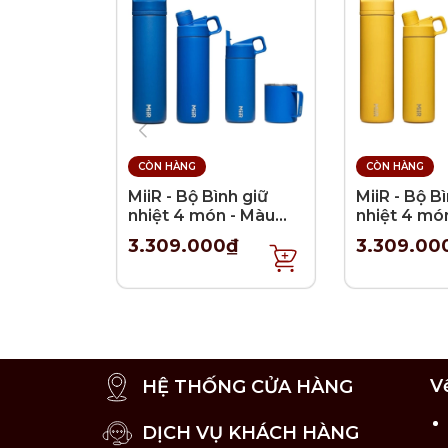
CÒN HÀNG
CÒN HÀNG
MiiR - Bộ Bình giữ
MiiR - Bộ B
nhiệt 4 món - Màu
nhiệt 4 mó
Xanh Coban
Vàng chan
3.309.000₫
3.309.00
Thông tin kích thước:
V
Cân nặng: 1.2 kg
HỆ THỐNG CỬA HÀNG
Kích thước: 24 x 13 x 25.5 cm.
DỊCH VỤ KHÁCH HÀNG