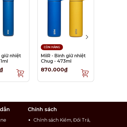
CÒN HÀNG
CÒN HÀNG
 giữ nhiệt
MiiR - Bình giữ nhiệt
MiiR - Bìn
91ml
Chug - 473ml
Straw - 
₫
870.000₫
750.00
 dẫn
Chính sách
ine
Chính sách Kiểm, Đổi Trả,