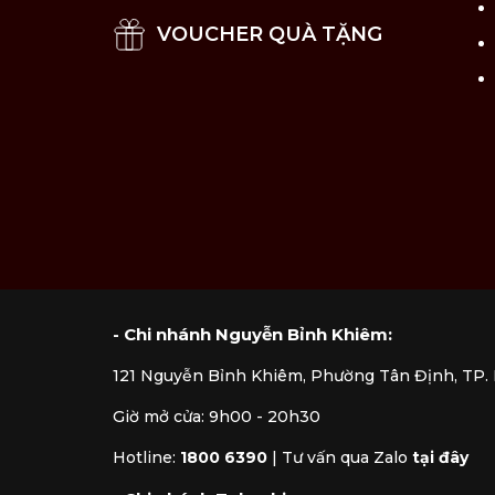
Hướng dẫn:
VOUCHER QUÀ TẶNG
Sản phẩm có thể dùng hằng ngày hoặc 
Vệ sinh & bảo quản:
Bảo quản nơi khô ráo.
Vệ sinh sản phẩm bằng nước sạch.
Có thể vệ sinh bằng máy rửa chén nh
- Chi nhánh Nguyễn Bỉnh Khiêm:
121 Nguyễn Bỉnh Khiêm, Phường Tân Định, TP
Giờ mở cửa: 9h00 - 20h30
Hotline:
1800 6390
|
Tư vấn qua Zalo
tại đây