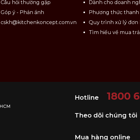
Câu hỏi thường gặp
Dành cho doanh ng
Góp ý - Phản ánh
Phương thức thanh
trong các buổi tiệc
cskh@kitchenkoncept.com.vn
Quy trình xử lý đơn
Tìm hiểu về mua tr
ưng Bordallo không khuyến khích.
1800 
Hotline
. HCM
Theo dõi chúng tôi
Mua hàng online