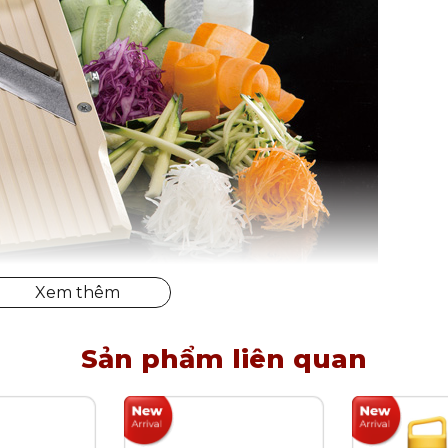
Sản phẩm liên quan
ấp (chịu nhiệt lên đến 70 độ C).
ng nghệ tiên tiến của Nhật.
 đảm bảo an toàn với người sử dụng.