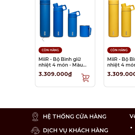
Có miếng bảo vệ tay, đảm bảo an toàn c
CÒN HÀNG
CÒN HÀNG
MiiR - Bộ Bình giữ
MiiR - Bộ B
nhiệt 4 món - Màu
nhiệt 4 mó
Xanh Coban
Vàng chan
3.309.000₫
3.309.00
V
HỆ THỐNG CỬA HÀNG
DỊCH VỤ KHÁCH HÀNG