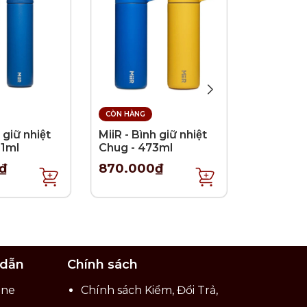
CÒN HÀNG
CÒN HÀNG
 giữ nhiệt
MiiR - Bình giữ nhiệt
MiiR - Bìn
91ml
Chug - 473ml
Straw - 
₫
870.000₫
750.00
 dẫn
Chính sách
ine
Chính sách Kiểm, Đổi Trả,