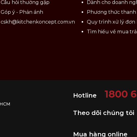
Câu hỏi thường gặp
Dành cho doanh ng
Góp ý - Phản ánh
Phương thức thanh
cskh@kitchenkoncept.com.vn
Quy trình xử lý đơn
Tìm hiểu về mua tr
ớc lưỡi:
dày lưỡi sợi lớn: 3mm
dày lưỡi sợi vừa: 2mm
dày lưỡi sợi nhỏ: 1mm
1800 
củ.
Hotline
. HCM
Theo dõi chúng tôi
n mềm.
Mua hàng online