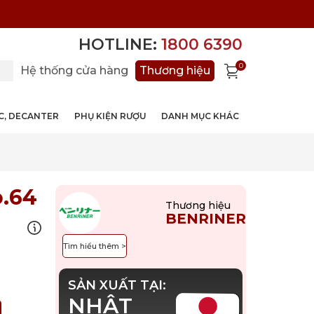
HOTLINE:
1800 6390
0
Hệ thống cửa hàng
Thương hiệu
ỚC, DECANTER
PHỤ KIỆN RƯỢU
DANH MỤC KHÁC
o.64
Thương hiệu
BENRINER
Tìm hiểu thêm >
SẢN XUẤT TẠI:
NHẬT