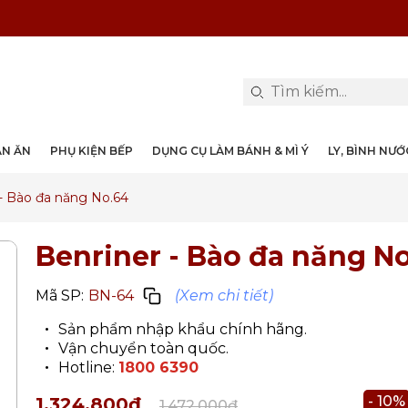
PHỤ KIỆN & TRANG TRÍ BÀN ĂN
DỤNG CỤ LÀM BÁNH & MÌ Ý
LY, BÌNH NƯỚC, DECANTER
DANH MỤC KHÁC
PHỤ KIỆN RƯỢU
PHỤ KIỆN BẾP
NỒI, CHẢO
DAO, KÉO
ÀN ĂN
PHỤ KIỆN BẾP
DỤNG CỤ LÀM BÁNH & MÌ Ý
LY, BÌNH NƯ
 - Bào đa năng No.64
Benriner - Bào đa năng N
Mã SP:
BN-64
(Xem chi tiết)
Sản phẩm nhập khẩu chính hãng.
Vận chuyển toàn quốc.
Hotline:
1800 6390
- 10%
1.324.800₫
1.472.000₫