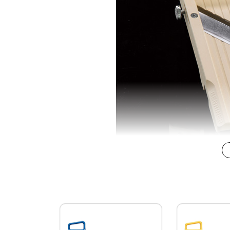
Chất liệu: Thép không gỉ và nhựa cao c
Đồ bào đa năng được sản xuất bằng cô
Thiết kế chống trượt trên các bề mặt,