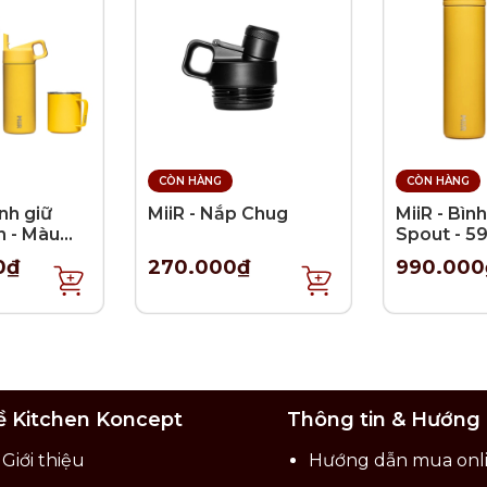
ho tay khi bào.
CÒN HÀNG
CÒN HÀNG
ình giữ
MiiR - Nắp Chug
MiiR - Bình
n - Màu
Spout - 5
h
0₫
270.000₫
990.000
ề Kitchen Koncept
Thông tin & Hướng
Giới thiệu
Hướng dẫn mua onl