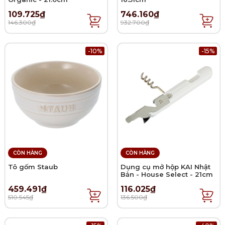
109.725₫
746.160₫
146.300₫
932.700₫
-10%
-15%
CÒN HÀNG
CÒN HÀNG
Tô gốm Staub
Dụng cụ mở hộp KAI Nhật
Bản - House Select - 21cm
459.491₫
116.025₫
510.545₫
136.500₫