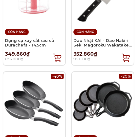
CÒN HÀNG
CÒN HÀNG
Dụng cụ xay cắt rau củ
Dao Nhật KAI - Dao Nakiri
Durachefs - 14.5cm
Seki Magoroku Wakatake -
16.5cm
349.860₫
352.860₫
686.000₫
588.100₫
-40%
-20%