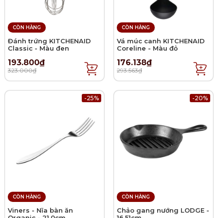
CÒN HÀNG
CÒN HÀNG
Đánh trứng KITCHENAID
Vá múc canh KITCHENAID
Classic - Màu đen
Coreline - Màu đỏ
193.800₫
176.138₫
323.000₫
293.563₫
-25%
-20%
CÒN HÀNG
CÒN HÀNG
Viners - Nĩa bàn ăn
Chảo gang nướng LODGE -
Organic - 21.0cm
16.51cm