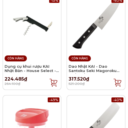
-15%
-40%
CÒN HÀNG
CÒN HÀNG
Dụng cụ khui rượu KAI
Dao Nhật KAI - Dao
Nhật Bản - House Select -
Santoku Seki Magoroku
21cm
Wakatake - 14.5cm
224.485₫
317.520₫
264.100₫
529.200₫
-49%
-40%