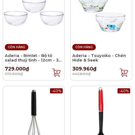
CÒN HÀNG
CÒN HÀNG
Aderia - Rimlet - Bộ tô
Aderia - Tsuyoiko - Chén
salad thuỷ tinh - 12cm - 3
Hide & Seek
cái
729.000₫
309.960₫
972.000₫
442.800₫
-40%
-40%