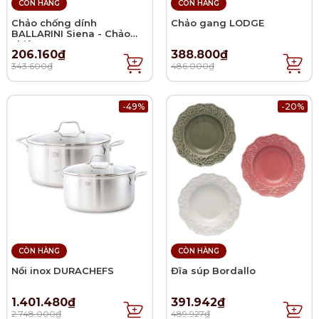
CÒN HÀNG
CÒN HÀNG
Chảo chống dính
Chảo gang LODGE
BALLARINI Siena - Chảo
chiên
206.160₫
388.800₫
343.600₫
486.000₫
-49%
-20%
CÒN HÀNG
CÒN HÀNG
Nồi inox DURACHEFS
Đĩa súp Bordallo
1.401.480₫
391.942₫
2.748.000₫
489.927₫