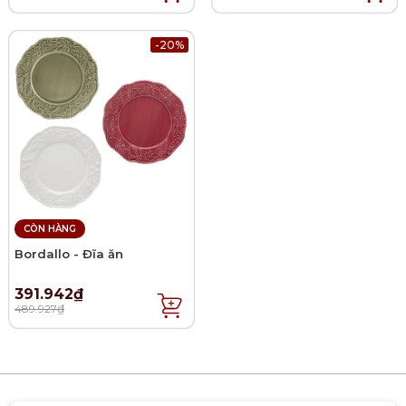
-20%
CÒN HÀNG
Bordallo - Đĩa ăn
391.942₫
489.927₫